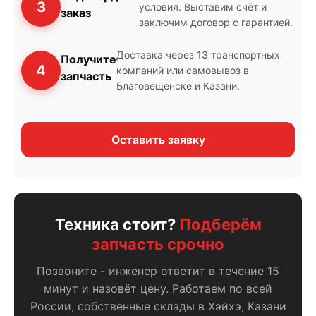
3
условия. Выставим счёт и
заказ
заключим договор с гарантией.
Доставка через 13 транспортных
Получите
4
компаний или самовывоз в
запчасть
Благовещенске и Казани.
Оставить заявку
Техника стоит?
Подберём
запчасть срочно
Позвоните - инженер ответит в течение 15
минут и назовёт цену. Работаем по всей
России, собственные склады в Хэйхэ, Казани