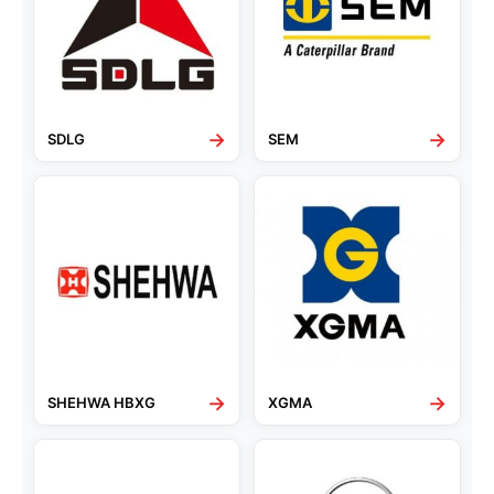
→
→
SDLG
SEM
→
→
SHEHWA HBXG
XGMA