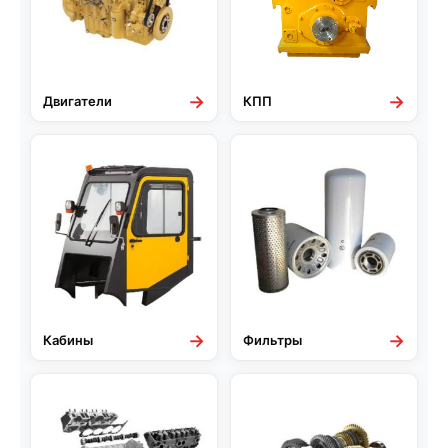
→
→
Двигатели
КПП
→
→
Кабины
Фильтры