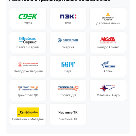
СДЭК
ПЭК
Деловые линии
Байкал-сервис
Энергия
ЖелдорАльянс
Желдорэкспедиция
Берг
Алтан
ТрансТрек ДВ
Тройка ДВ
Флагман Амур
Солнечный Магадан
Частные ТК