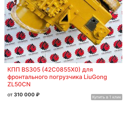
КПП BS305 (42C0855X0) для
фронтального погрузчика LiuGong
ZL50CN
310 000
₽
Купить
в 1 клик