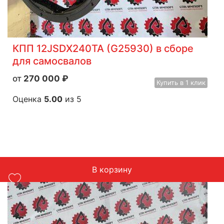
КПП 12JSDX240TA (G25930) в сборе
для самосвалов
270 000
₽
Купить
в 1 клик
Оценка
5.00
из 5
В корзину