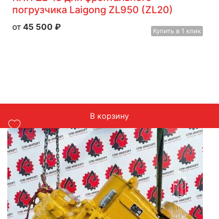
погрузчика Laigong ZL950 (ZL20)
45 500
₽
Купить
в 1 клик
В корзину