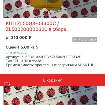
КПП ZL50G3-03300C /
ZL50020000032D в сборе
310 000
₽
Купить
в 1 клик
Оценка
5.00
из 5
✓ В наличии
Артикул: ZL50G3-03300C / ZL50020000032D
Тип КПП: КПП в сборе
Применяемость: фронтальные погрузчики SHANTUI
ZL50D, SHANTUI SL50WN
Масса: 805 кг
В корзину