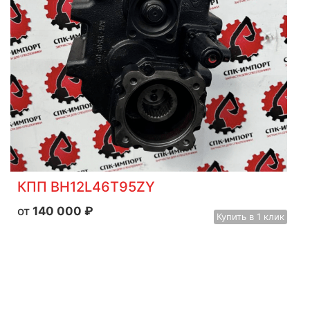
КПП BH12L46T95ZY
140 000
₽
Купить
в 1 клик