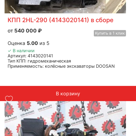
КПП 2HL-290 (4143020141) в сборе
540 000
₽
Купить
в 1 клик
Оценка
5.00
из 5
✓ В наличии
Артикул: 4143020141
Тип КПП: гидромеханическая
Применяемость: колёсные экскаваторы DOOSAN
S180W-V, S200W-V, S210W-V, DX190W
Масса: 150 кг
В корзину