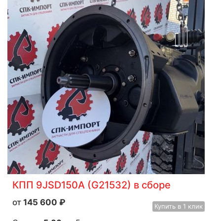
КПП 9JSD150A (G21532) в сборе
145 600
₽
Купить
в 1 клик