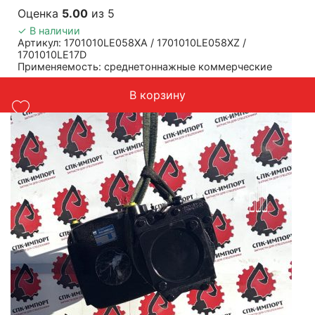
Оценка
5.00
из 5
✓ В наличии
Артикул: 1701010LE058XA / 1701010LE058XZ /
1701010LE17D
Применяемость: среднетоннажные коммерческие
грузовики JAC N75, JAC N80, JAC N90
Масса: 140 кг
В корзину