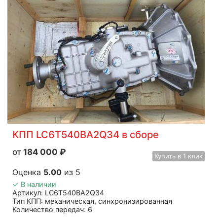
КПП LC6T540BA2Q34 в сборе
184 000
₽
Купить
в 1 клик
Оценка
5.00
из 5
✓ В наличии
Артикул: LC6T540BA2Q34
Тип КПП: механическая, синхронизированная
Количество передач: 6
Применяемость: JAC N75, JAC N80, JAC N90, КАМАЗ