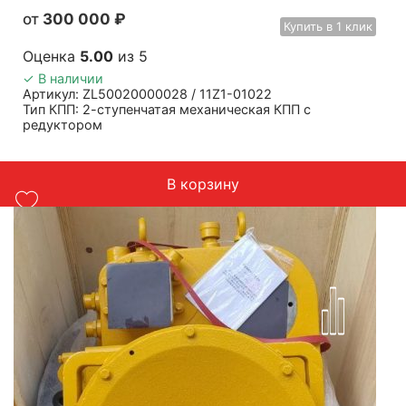
300 000
₽
Купить
в 1 клик
Оценка
5.00
из 5
✓ В наличии
Артикул: ZL50020000028 / 11Z1-01022
Тип КПП: 2-ступенчатая механическая КПП с
редуктором
Количество передач: 2
Применяемость: фронтальные погрузчики Shantui
SL50W, Shantui SL50W-2, Hyundai SL763, Hyundai SL765
В корзину