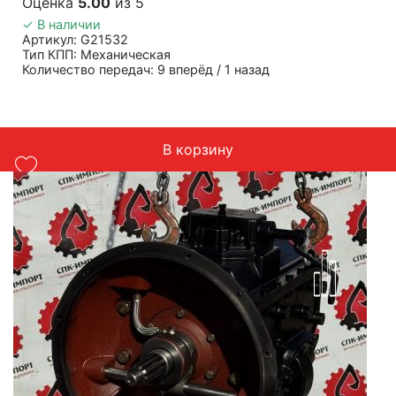
Оценка
5.00
из 5
✓ В наличии
Артикул: G21532
Тип КПП: Механическая
Количество передач: 9 вперёд / 1 назад
Крутящий момент: 1500 Н·м
Применяемость: SHACMAN, FAW, FOTON
Масса: 365 кг
В корзину