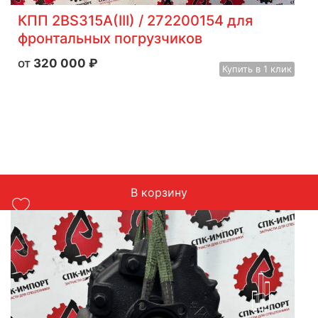
КПП 2BS315A(III) / 272200154 для
фронтальных погрузчиков
320 000
₽
Купить
в 1 клик
В корзину