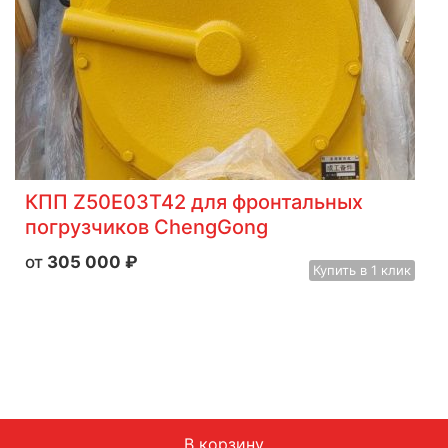
КПП Z50E03T42 для фронтальных
погрузчиков ChengGong
305 000
₽
Купить
в 1 клик
В корзину