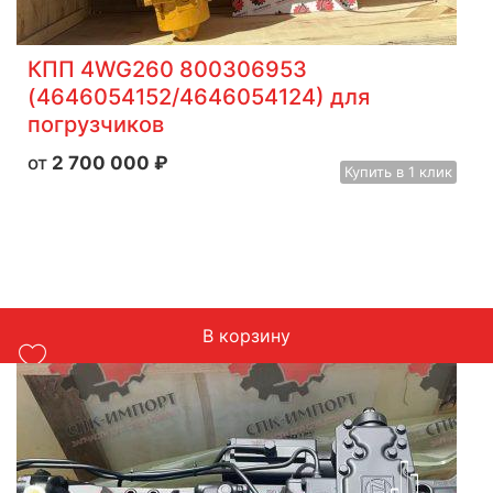
КПП 4WG260 800306953
(4646054152/4646054124) для
погрузчиков
2 700 000
₽
Купить
в 1 клик
В корзину