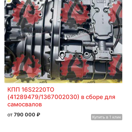
КПП 16S2220TO
(41289479/1367002030) в сборе для
самосвалов
790 000
₽
Купить
в 1 клик