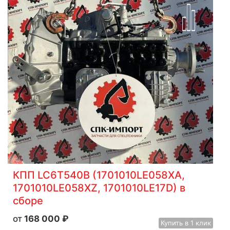
КПП LC6T540B (1701010LE058XA,
1701010LE058XZ, 1701010LE17D) в
сборе
168 000
₽
Купить
в 1 клик