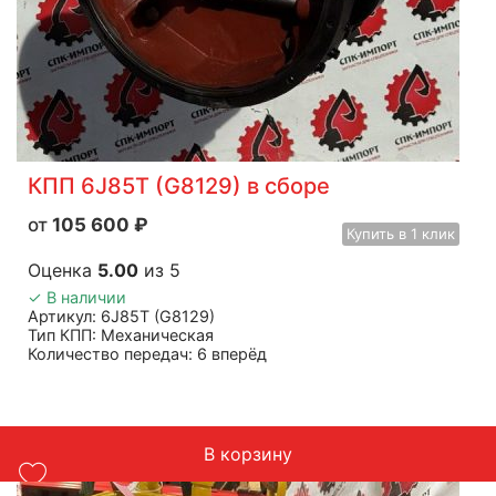
КПП 6J85T (G8129) в сборе
105 600
₽
Купить
в 1 клик
Оценка
5.00
из 5
✓ В наличии
Артикул: 6J85T (G8129)
Тип КПП: Механическая
Количество передач: 6 вперёд
Крутящий момент: 750 Н·м
Применяемость: Грузовые автомобили Foton 1099,
Foton 1138, Foton 5160, Foton 5163
Масса: 245 кг
В корзину