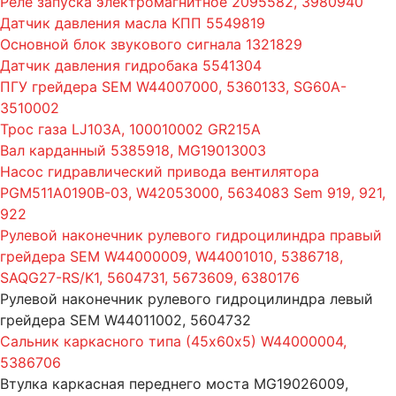
Реле запуска электромагнитное 2095582, 3980940
Датчик давления масла КПП 5549819
Основной блок звукового сигнала 1321829
Датчик давления гидробака 5541304
ПГУ грейдера SEM W44007000, 5360133, SG60A-
3510002
Трос газа LJ103A, 100010002 GR215A
Вал карданный 5385918, MG19013003
Насос гидравлический привода вентилятора
PGM511A0190B-03, W42053000, 5634083 Sem 919, 921,
922
Рулевой наконечник рулевого гидроцилиндра правый
грейдера SEM W44000009, W44001010, 5386718,
SAQG27-RS/K1, 5604731, 5673609, 6380176
Рулевой наконечник рулевого гидроцилиндра левый
грейдера SEM W44011002, 5604732
Сальник каркасного типа (45х60х5) W44000004,
5386706
Втулка каркасная переднего моста MG19026009,