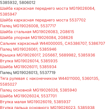
5385932, 5806012
Шайба каркасная переднего моста MG19026064,
5385947
Шайба каркасная переднего моста 5537702
Палец MG19026008, 5537717
Шайба стальная MG19026083, 2G8615
Шайба упорная MG19026084, 2G8626
Сальник каркасный W44000005, CA5386707, 5386707
Палец MG19026061, 5385946
Крышка MG19026017, 2G5667, 5689982, 5385936
Втулка MG19026014, 5385935
Шайба MG19026011, 5385934
Палец MG19026013, 5537719
Тяга рулевая с наконечником W44011000, 5360135,
5585027
Палец основной MG19026026, 5385940
Шайба MG19026024, 5537701
Втулка малая MG19026019, 5385937
Втулка пальца основного MG19026023, 5385938