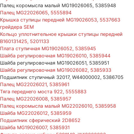
Палец коромысла малый MG19026065, 5385948
Палец MG22026065, 5555894
Крышка ступицы передней MG19026053, 5537663
грейдера SEM
Кольцо уплотнительное крышки ступицы передней
B160131425, 5201133
Плата ступичная MG19026052, 5385945
Шайба регулировочная MG19026010, 5385944
Шайба регулировочная MG19026051, 5385951
Шайба регулировочная MG19026082, 5385933
Подшипник ступичный 32017, W44000002, 5386705
Палец MG22026021, 5385961
Тяга переднего моста 922, 5555883
Палец MG22026008, 5385957
Палец коромысла малый MG22026010, 5385958
Шайба MG22026012, 5385959
Подшипник сферический 2D8652
Шайба MG19026007, 5385931