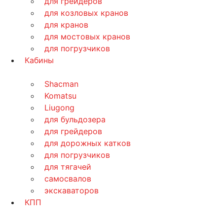
для грейдеров
для козловых кранов
для кранов
для мостовых кранов
для погрузчиков
Кабины
Shacman
Komatsu
Liugong
для бульдозера
для грейдеров
для дорожных катков
для погрузчиков
для тягачей
самосвалов
экскаваторов
КПП