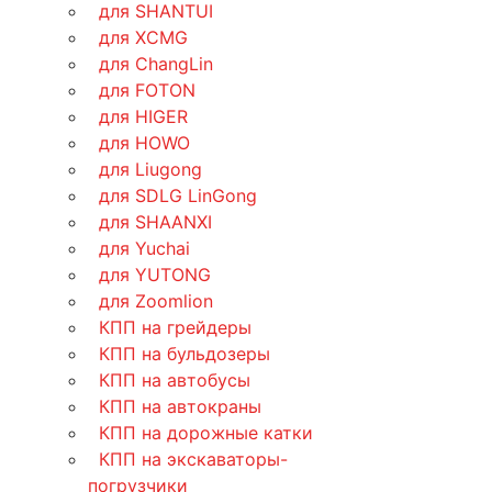
для SHANTUI
для XCMG
для ChangLin
для FOTON
для HIGER
для HOWO
для Liugong
для SDLG LinGong
для SHAANXI
для Yuchai
для YUTONG
для Zoomlion
КПП на грейдеры
КПП на бульдозеры
КПП на автобусы
КПП на автокраны
КПП на дорожные катки
КПП на экскаваторы-
погрузчики