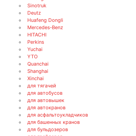
Sinotruk
Deutz
Huafeng Dongli
Mercedes-Benz
HITACHI
Perkins
Yuchai
YTO
Quanchai
Shanghai
Xinchai
для тягачей
для автобусов
для автовышек
для автокранов
для асфальтоукладчиков
для башенных кранов
для бульдозеров