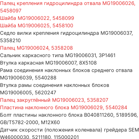
Палец крепления гидроцилиндра отвала MG19006026,
5458097
Шайба MG19006022, 5458099
Шайба MG19006025, 5458100
Седло вилки крепления гидроцилиндра MG19006037,
5358210
Палец MG19006024, 5358208
Сальник каркасного типа MG19006031, 3P1461
Втулка каркасная MG19006007, 8X5108
Рама соединения наклонных блоков среднего отвала
MG19006039, 5540288
Втулка рамы соединения наклонных блоков
MG19006005, 5620247
Палец закруглённый MG19006023, 5358207
Пластина наклонного блока MG19006029, 5540284
Болт пластины наклонного блока B040811260, 5189596,
GB/T5782-2000, M12X60
Датчик скорости (положения коленвала) грейдера SEM
W46000030, 5211180, 115000201