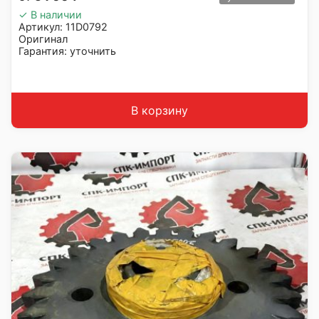
✓ В наличии
Артикул: 11D0792
Оригинал
Гарантия: уточнить
Производитель: LiuGong
Страна: Китай
Подходит: LiuGong ZL50CN
Вес: 16 кг
В корзину