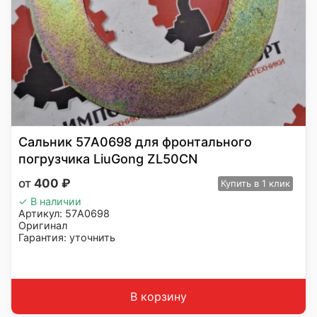
Сальник 57A0698 для фронтального
погрузчика LiuGong ZL50CN
400
₽
Купить
в 1 клик
✓ В наличии
Артикул: 57A0698
Оригинал
Гарантия: уточнить
Производитель: LiuGong
Страна: Китай
Подходит: LiuGong ZL50CN
Вес: до 1 кг
В корзину