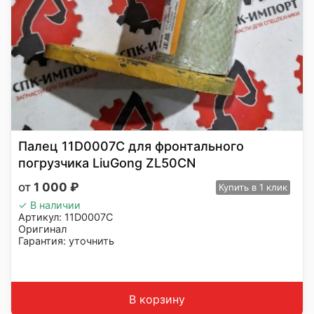
Палец 11D0007C для фронтального
погрузчика LiuGong ZL50CN
1 000
₽
Купить
в 1 клик
✓ В наличии
Артикул: 11D0007C
Оригинал
Гарантия: уточнить
Производитель: LiuGong
Страна: Китай
Подходит: LiuGong ZL50CN
Вес: 1 кг
В корзину