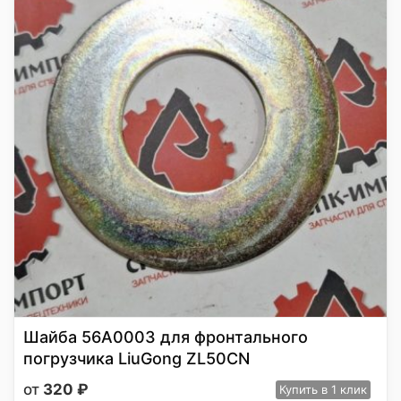
Шайба 56A0003 для фронтального
погрузчика LiuGong ZL50CN
320
₽
Купить
в 1 клик