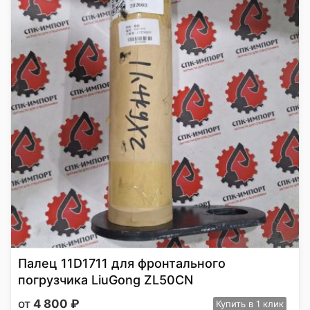
Палец 11D1711 для фронтального
погрузчика LiuGong ZL50CN
4 800
₽
Купить
в 1 клик