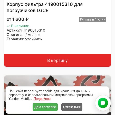
Корпус фильтра 4190015310 для
погрузчиков LGCE
1 600
₽
Купить
в 1 клик
✓ В наличии
Артикул: 4190015310
Оригинал / Аналог
Гарантия: уточнить
Производитель: LGCE (SDLG) / ADVANCE
Страна: Китай
Подходит: L935H, L935
Вес: 0.5 кг
В корзину
Наш сайт использует cookie для хранения данных и
обработку с использованием метрической программы
Yandex.Metrika.
Подробнее
.
Даю согласие
Отказаться