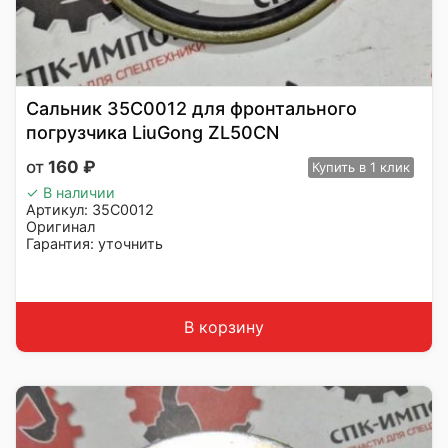
Сальник 35C0012 для фронтального
погрузчика LiuGong ZL50CN
160
₽
Купить
в 1 клик
✓ В наличии
Артикул: 35C0012
Оригинал
Гарантия: уточнить
Производитель: LiuGong
Страна: Китай
Подходит: LiuGong ZL50CN
Вес: до 1 кг
В корзину