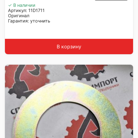
✓ В наличии
Артикул: 11D1711
Оригинал
Гарантия: уточнить
Производитель: LiuGong
Страна: Китай
Подходит: LiuGong ZL50CN
Вес: 12 кг
В корзину