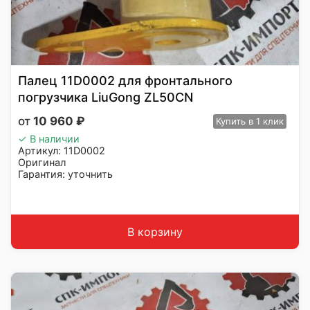
Палец 11D0002 для фронтального
погрузчика LiuGong ZL50CN
10 960
₽
Купить
в 1 клик
✓ В наличии
Артикул: 11D0002
Оригинал
Гарантия: уточнить
Производитель: LiuGong
Страна: Китай
Подходит: LiuGong ZL50CN
Вес: 30 кг
В корзину