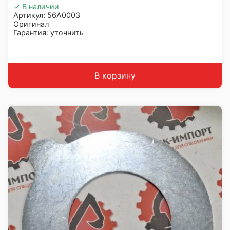
✓ В наличии
Артикул: 56A0003
Оригинал
Гарантия: уточнить
Производитель: LiuGong
Страна: Китай
Подходит: LiuGong ZL50CN
Вес: до 1 кг
В корзину