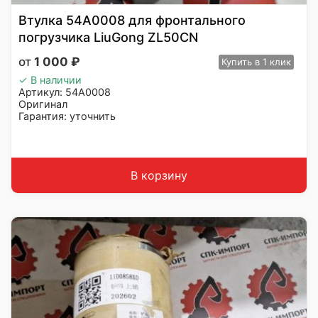
Втулка 54A0008 для фронтального
погрузчика LiuGong ZL50CN
1 000
₽
Купить
в 1 клик
✓ В наличии
Артикул: 54A0008
Оригинал
Гарантия: уточнить
Производитель: LiuGong
Страна: Китай
Подходит: LiuGong ZL50CN
Вес: 1 кг
В корзину