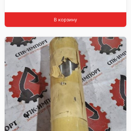
Производитель: LiuGong
Страна: Китай
Подходит: LiuGong ZL50CN
Вес: 11 кг
В корзину