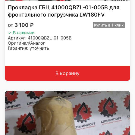
Прокладка ГБЦ 41000QBZL-01-005B для
фронтального погрузчика LW180FV
3 100
₽
Купить
в 1 клик
✓ В наличии
Артикул: 41000QBZL-01-005B
Оригинал/Аналог
Гарантия: уточнить
Производитель: ADVANCED
Страна: Китай
Подходит: LW180FV, YN4C082-31CR
Вес: до 1 кг
В корзину