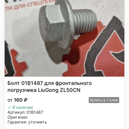
Болт 01B1487 для фронтального
погрузчика LiuGong ZL50CN
160
₽
Купить
в 1 клик
✓ В наличии
Артикул: 01B1487
Оригинал
Гарантия: уточнить
Производитель: LiuGong