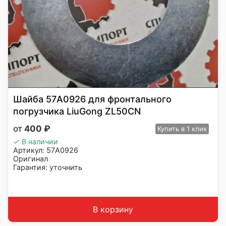
Шайба 57A0926 для фронтального
погрузчика LiuGong ZL50CN
400
₽
Купить
в 1 клик
✓ В наличии
Артикул: 57A0926
Оригинал
Гарантия: уточнить
Производитель: LiuGong
Страна: Китай
Подходит: LiuGong ZL50CN
Вес: до 1 кг
В корзину