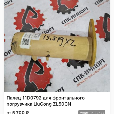
Палец 11D0792 для фронтального
погрузчика LiuGong ZL50CN
5 700
₽
Купить
в 1 клик