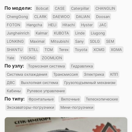
По модели:
Bobcat
CASE
Caterpillar
CHANGLIN
ChengGong
CLARK
DAEWOO
DALIAN
Doosan
FOTON
Hangcha
HELI
Hitachi
Hyster
JAC
Jungheinrich
Kalmar
KUBOTA
Linde
Liugong
LONKING
Maximal
Mitsubishi
Sany
SDLG
SEM
SHANTU
STILL
TCM
Terex
Toyota
XCMG
XGMA
Yale
YIGONG
ZOOMLION
По узлу:
Тормозная система
Гидравлика
Система охлаждения
Трансмиссия
Электрика
КПП
ДВС
Выхлопная система
Грузоподъемный механизм
Кабины
Рулевое управление
По типу:
Фронтальные
Вилочные
Телескопические
Экскаваторы-погрузчики
Мини-погрузчики