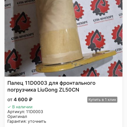
Палец 11D0003 для фронтального
погрузчика LiuGong ZL50CN
4 600
₽
Купить
в 1 клик
✓ В наличии
Артикул: 11D0003
Оригинал
Гарантия: уточнить
Производитель: LiuGong