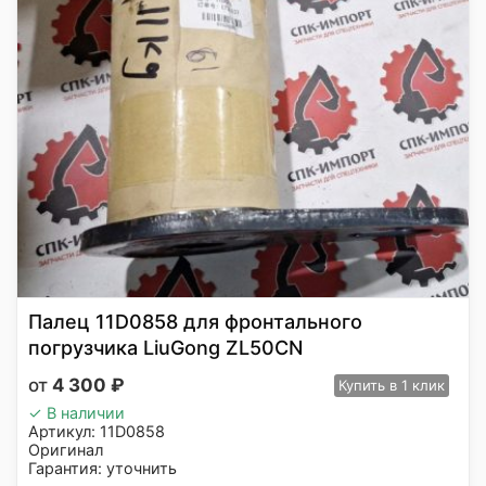
Палец 11D0858 для фронтального
погрузчика LiuGong ZL50CN
4 300
₽
Купить
в 1 клик
✓ В наличии
Артикул: 11D0858
Оригинал
Гарантия: уточнить