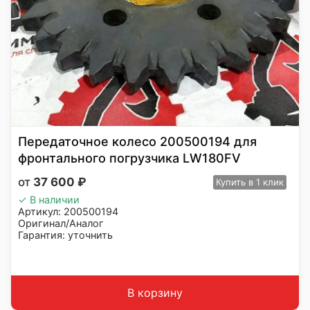
Передаточное колесо 200500194 для
фронтального погрузчика LW180FV
37 600
₽
Купить
в 1 клик
✓ В наличии
Артикул: 200500194
Оригинал/Аналог
Гарантия: уточнить
Производитель: ADVANCED
Страна: Китай
Подходит: LW180FV
Вес: 25 кг
В корзину