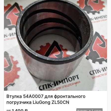
Втулка 54A0007 для фронтального
погрузчика LiuGong ZL50CN
1 400
₽
Купить
в 1 клик