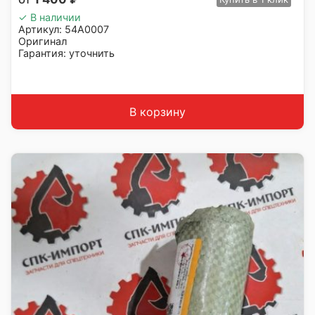
✓ В наличии
Артикул: 54A0007
Оригинал
Гарантия: уточнить
Производитель: LiuGong
Страна: Китай
Подходит: LiuGong ZL50CN
Вес: 2 кг
В корзину