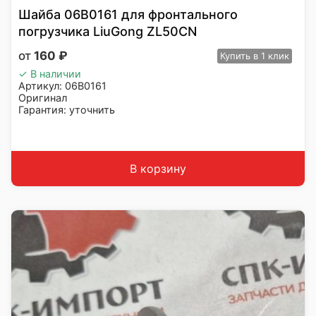
Шайба 06B0161 для фронтального
погрузчика LiuGong ZL50CN
160
₽
Купить
в 1 клик
✓ В наличии
Артикул: 06B0161
Оригинал
Гарантия: уточнить
Производитель: LiuGong
Страна: Китай
Подходит: LiuGong ZL50CN
Вес: до 1 кг
В корзину