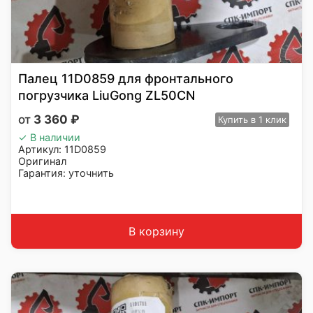
Палец 11D0859 для фронтального
погрузчика LiuGong ZL50CN
3 360
₽
Купить
в 1 клик
✓ В наличии
Артикул: 11D0859
Оригинал
Гарантия: уточнить
Производитель: LiuGong
Страна: Китай
Подходит: LiuGong ZL50CN
Вес: 8 кг
В корзину