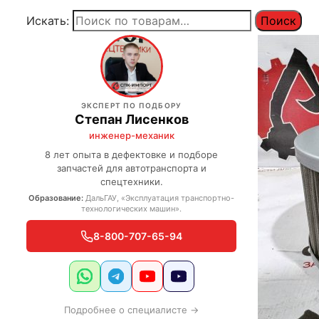
Искать:
Поиск
ЭКСПЕРТ ПО ПОДБОРУ
Степан Лисенков
инженер-механик
8 лет опыта в дефектовке и подборе
запчастей для автотранспорта и
спецтехники.
Образование:
ДальГАУ, «Эксплуатация транспортно-
технологических машин».
8-800-707-65-94
Подробнее о специалисте →