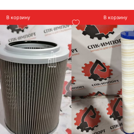
итай
 Zoomlion 215
В корзину
В корзину