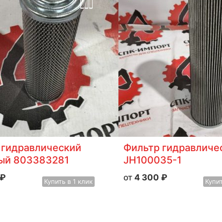
 гидравлический
Фильтр гидравличе
ый 803383281
JH100035-1
₽
4 300
₽
Купить
в 1 клик
Купи