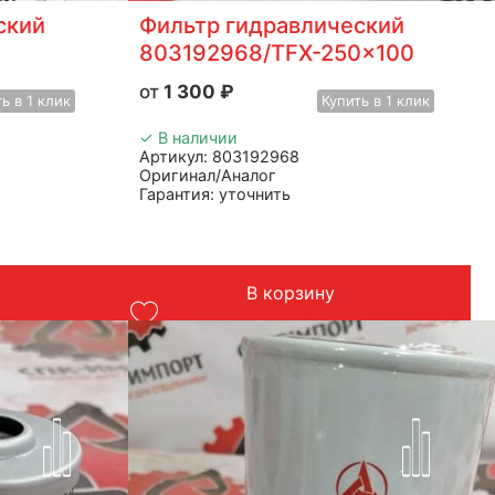
ский
Фильтр гидравлический
803192968/TFX-250×100
1 300
₽
ть
в 1 клик
Купить
в 1 клик
✓ В наличии
Артикул: 803192968
Оригинал/Аналог
Гарантия: уточнить
Производитель: Advanced
Страна: Китай
Подходит: XCMG
Вес: до 5 кг
В корзину