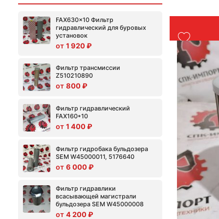
Страна: К
Подходит:
Вес: 2 кг
FAX630x10 Фильтр
гидравлический для буровых
установок
1 920
₽
Фильтр трансмиссии
Z510210890
800
₽
Фильтр гидравлический
FAX160*10
1 400
₽
Фильтр гидробака бульдозера
SEM W45000011, 5176640
6 000
₽
Фильтр гидравлики
всасывающей магистрали
бульдозера SEM W45000008
4 200
₽