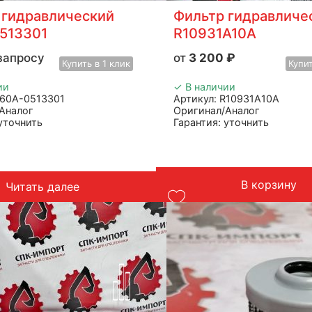
 гидравлический
Фильтр гидравличе
513301
R10931A10A
запросу
3 200
₽
Купить
в 1 клик
Купи
ии
✓ В наличии
860A-0513301
Артикул: R10931A10A
Аналог
Оригинал/Аналог
 уточнить
Гарантия: уточнить
тель: Advanced
Производитель: Advanced
итай
Страна: Китай
е: погрузчики
Подходит: спецтехника
Вес: 1,5 кг
В корзину
Читать далее