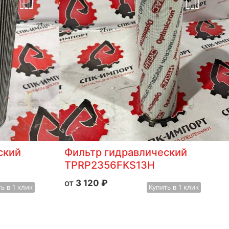
ский
Фильтр гидравлический
TPRP2356FKS13H
3 120
₽
ть
в 1 клик
Купить
в 1 клик