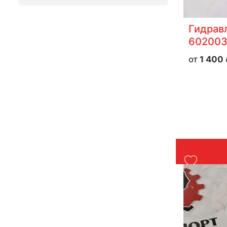
Гидрав
60200
1 400