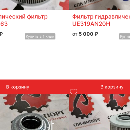
лический фильтр
Фильтр гидравличе
363
UE319AN20H
₽
5 000
₽
Купить
в 1 клик
Купи
В корзину
В корзину