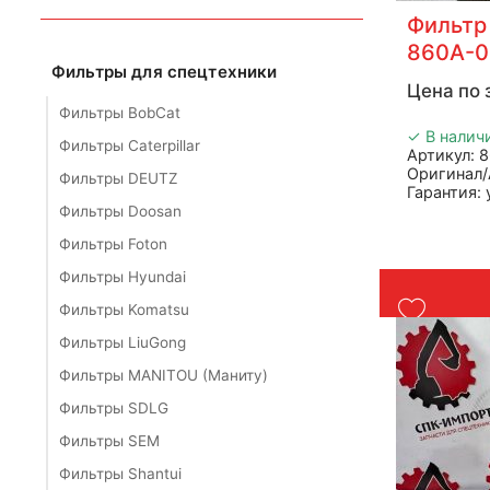
Фильтр
860A-0
Фильтры для спецтехники
Цена по 
Фильтры BobCat
✓ В налич
Фильтры Caterpillar
Артикул: 
Оригинал/
Фильтры DEUTZ
Гарантия:
Производи
Фильтры Doosan
Страна: К
Фильтры Foton
Применени
Вес: 2 кг
Фильтры Hyundai
Фильтры Komatsu
Фильтры LiuGong
Фильтры MANITOU (Маниту)
Фильтры SDLG
Фильтры SEM
Фильтры Shantui