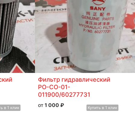
ский
Фильтр гидравлический
PO-CO-01-
011900/60277731
1 000
₽
ть
в 1 клик
Купить
в 1 клик