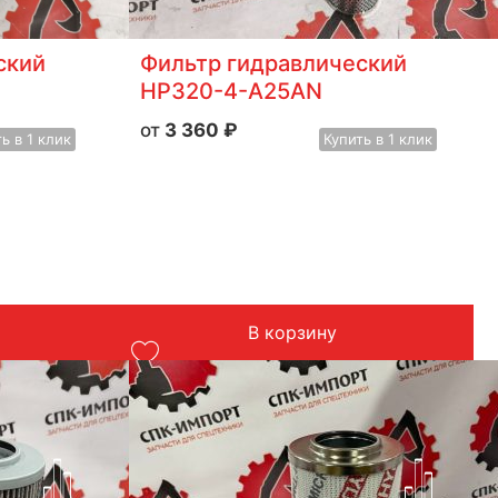
ский
Фильтр гидравлический
НР320-4-А25АN
3 360
₽
ть
в 1 клик
Купить
в 1 клик
В корзину