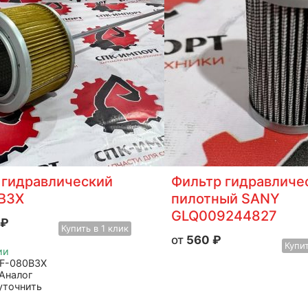
 гидравлический
Фильтр гидравличе
B3X
пилотный SANY
GLQ009244827
₽
Купить
в 1 клик
560
₽
Купи
ии
EF-080B3X
Аналог
 уточнить
тель: Advanced