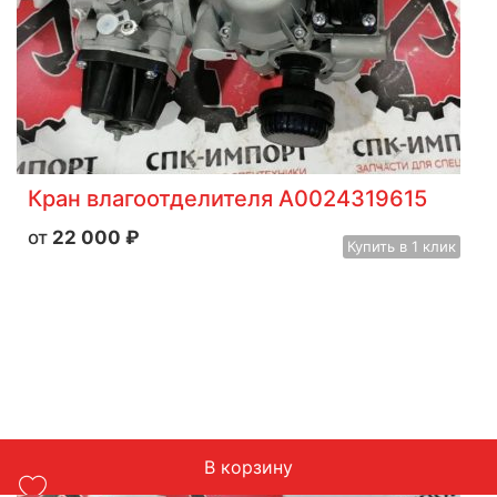
Кран влагоотделителя A0024319615
22 000
₽
Купить
в 1 клик
В корзину