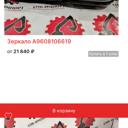
Зеркало A9608106619
21 840
₽
Купить
в 1 клик
В корзину