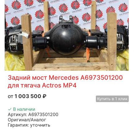
Задний мост Mercedes A6973501200
для тягача Actros MP4
1 003 500
₽
Купить
в 1 клик
✓ В наличии
Артикул: A6973501200
Оригинал/Аналог
Гарантия: уточнить
Производитель: Mercedes
Страна: Китай