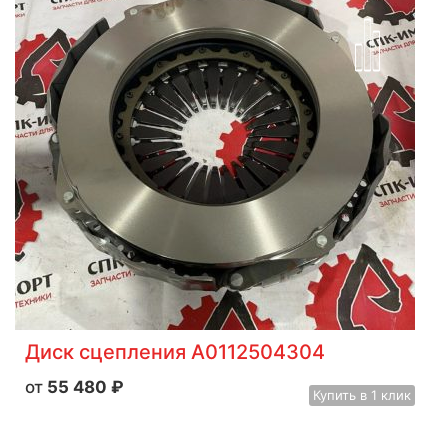
Диск сцепления A0112504304
55 480
₽
Купить
в 1 клик