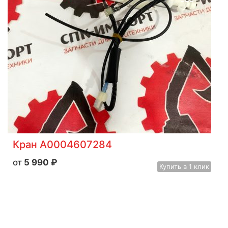
Кран A0004607284
5 990
₽
Купить
в 1 клик