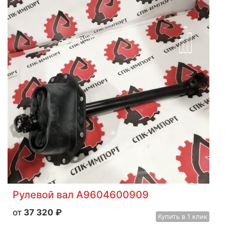
Рулевой вал A9604600909
37 320
₽
Купить
в 1 клик