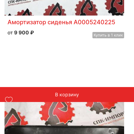
Амортизатор сиденья A0005240225
9 900
₽
Купить
в 1 клик
В корзину