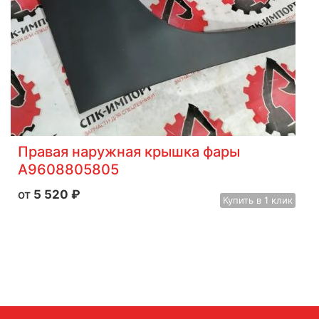
Правая наружная крышка фары
A9608805805
5 520
₽
Купить
в 1 клик