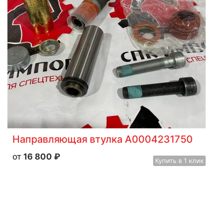
Направляющая втулка A0004231750
16 800
₽
Купить
в 1 клик