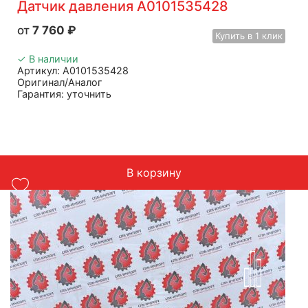
Датчик давления A0101535428
7 760
₽
Купить
в 1 клик
✓ В наличии
Артикул: A0101535428
Оригинал/Аналог
Гарантия: уточнить
Производитель: Advanced
Страна: Китай
Подходит: Mercedes
Вес: до 1 кг
В корзину