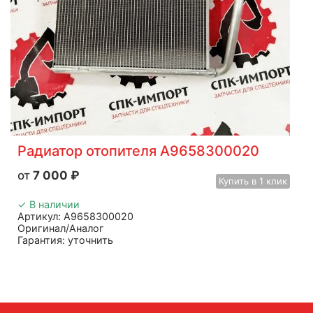
Радиатор отопителя A9658300020
7 000
₽
Купить
в 1 клик
✓ В наличии
Артикул: A9658300020
Оригинал/Аналог
Гарантия: уточнить
Производитель: Advanced
Страна: Китай
Подходит: Mercedes
Вес: 1,5 кг