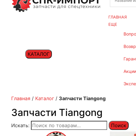
ГЛАВНАЯ
ЕЩЕ
вопр
возв
КАТАЛОГ
гаран
акци
эксп
Главная
/
Каталог
/
Запчасти Tiangong
Запчасти Tiangong
Искать:
Поиск