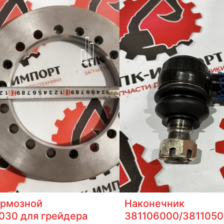
ормозной
Наконечник
030 для грейдера
381106000/381105