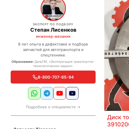
ЭКСПЕРТ ПО ПОДБОРУ
Степан Лисенков
инженер-механик
8 лет опыта в дефектовке и подборе
запчастей для автотранспорта и
спецтехники.
Образование:
ДальГАУ, «Эксплуатация транспортно-
технологических машин».
8-800-707-65-94
Подробнее о специалисте →
Диск т
391020