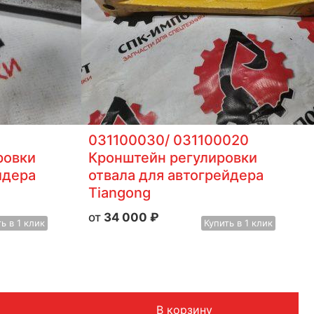
031100030/ 031100020
ровки
Кронштейн регулировки
йдера
отвала для автогрейдера
Tiangong
34 000
₽
ть
в 1 клик
Купить
в 1 клик
В корзину