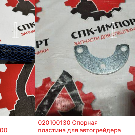
020100130 Опорная
000
пластина для автогрейдера