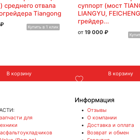
) среднего отвала
суппорт (мост TIA
тогрейдера Tiangong
LIANGYU, FEICHENG
грейдер...
₽
Купить
в 1 клик
19 000
₽
Купи
В корзину
В корзину
Информация
АСТИ:
Отзывы
 запчасти для
О компании
техники
Доставка и оплата
 асфальтоукладчиков
Возврат и обмен