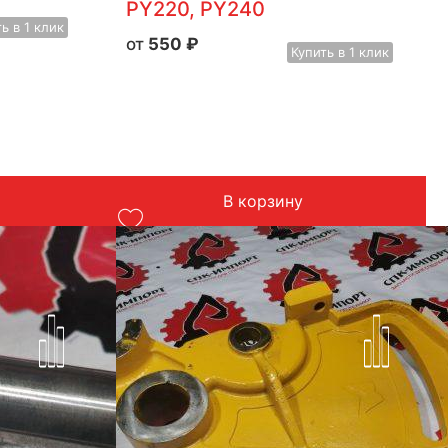
PY220, PY240
ть
в 1 клик
550
₽
Купить
в 1 клик
В корзину