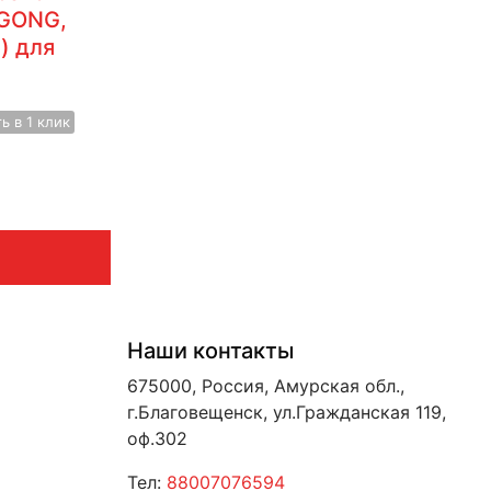
NGONG,
) для
ть
в 1 клик
Наши контакты
675000, Россия, Амурская обл.,
г.Благовещенск, ул.Гражданская 119,
оф.302
Тел:
88007076594