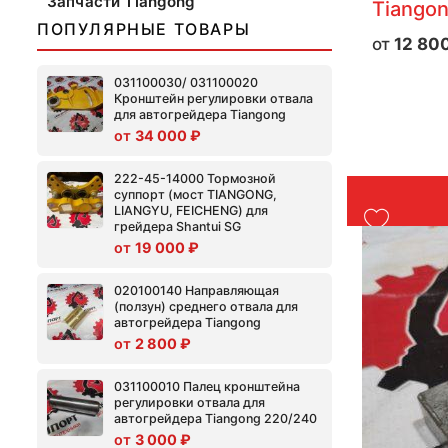
Запчасти Tiangong
Tiango
ПОПУЛЯРНЫЕ ТОВАРЫ
12 80
031100030/ 031100020
Кронштейн регулировки отвала
для автогрейдера Tiangong
34 000
₽
222-45-14000 Тормозной
суппорт (мост TIANGONG,
LIANGYU, FEICHENG) для
грейдера Shantui SG
19 000
₽
020100140 Направляющая
(ползун) среднего отвала для
автогрейдера Tiangong
2 800
₽
031100010 Палец кронштейна
регулировки отвала для
автогрейдера Tiangong 220/240
3 000
₽