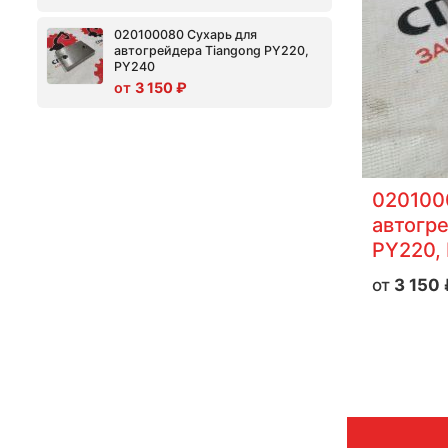
020100080 Сухарь для
автогрейдера Tiangong PY220,
PY240
3 150
₽
020100
автогр
PY220,
3 150