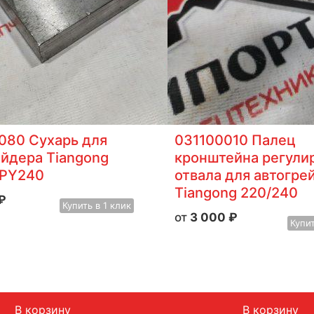
080 Сухарь для
031100010 Палец
ейдера Tiangong
кронштейна регули
 PY240
отвала для автогре
Tiangong 220/240
₽
Купить
в 1 клик
3 000
₽
Купи
В корзину
В корзину