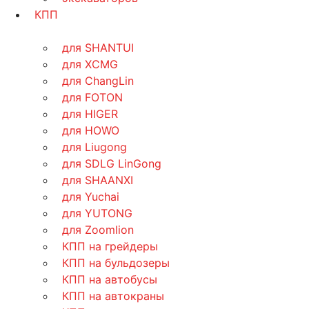
КПП
для SHANTUI
для XCMG
для ChangLin
для FOTON
для HIGER
для HOWO
для Liugong
для SDLG LinGong
для SHAANXI
для Yuchai
для YUTONG
для Zoomlion
КПП на грейдеры
КПП на бульдозеры
КПП на автобусы
КПП на автокраны