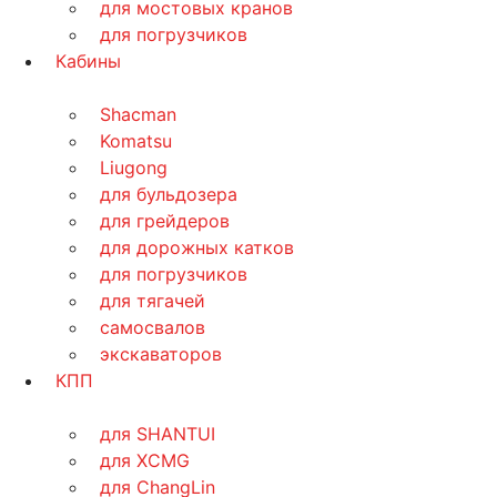
для мостовых кранов
для погрузчиков
Кабины
Shacman
Komatsu
Liugong
для бульдозера
для грейдеров
для дорожных катков
для погрузчиков
для тягачей
самосвалов
экскаваторов
КПП
для SHANTUI
для XCMG
для ChangLin