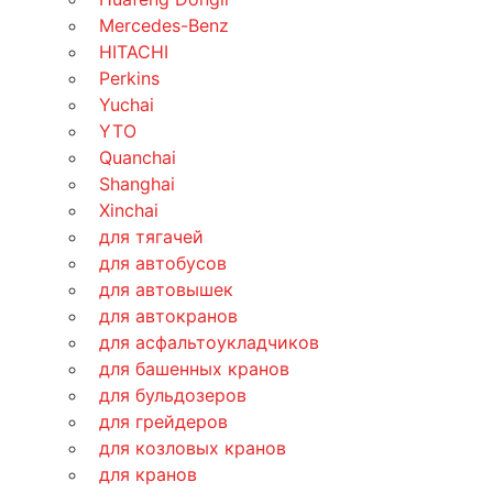
Mercedes-Benz
HITACHI
Perkins
Yuchai
YTO
Quanchai
Shanghai
Xinchai
для тягачей
для автобусов
для автовышек
для автокранов
для асфальтоукладчиков
для башенных кранов
для бульдозеров
для грейдеров
для козловых кранов
для кранов