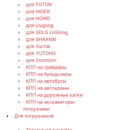
для FOTON
для HIGER
для HOWO
для Liugong
для SDLG LinGong
для SHAANXI
для Yuchai
для YUTONG
для Zoomlion
КПП на грейдеры
КПП на бульдозеры
КПП на автобусы
КПП на автокраны
КПП на дорожные катки
КПП на экскаваторы-
погрузчики
Для погрузчиков
Тормозная система