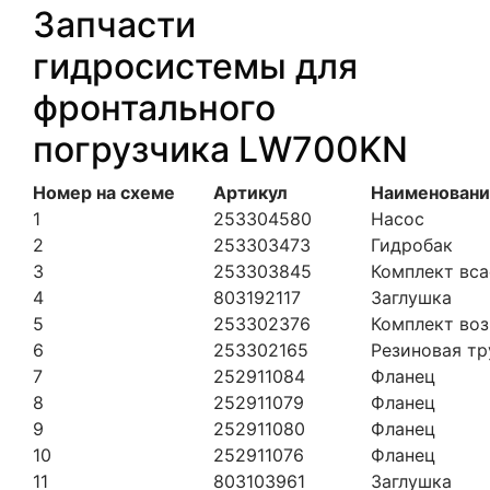
Запчасти
гидросистемы для
фронтального
погрузчика LW700KN
Номер на схеме
Артикул
Наименовани
1
253304580
Насос
2
253303473
Гидробак
3
253303845
Комплект вс
4
803192117
Заглушка
5
253302376
Комплект воз
6
253302165
Резиновая тр
7
252911084
Фланец
8
252911079
Фланец
9
252911080
Фланец
10
252911076
Фланец
11
803103961
Заглушка