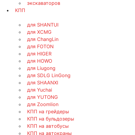
экскаваторов
КПП
для SHANTUI
для XCMG
для ChangLin
для FOTON
для HIGER
для HOWO
для Liugong
для SDLG LinGong
для SHAANXI
для Yuchai
для YUTONG
для Zoomlion
КПП на грейдеры
КПП на бульдозеры
КПП на автобусы
КПП на автокраны