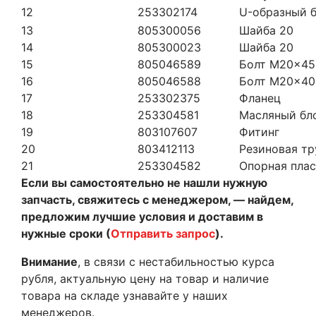
12
253302174
U-образный 
13
805300056
Шайба 20
14
805300023
Шайба 20
15
805046589
Болт M20×45
16
805046588
Болт M20×40
17
253302375
Фланец
18
253304581
Масляный бло
19
803107607
Фитинг
20
803412113
Резиновая тр
21
253304582
Опорная пла
Если вы самостоятельно не нашли нужную
запчасть, свяжитесь с менеджером, — найдем,
предложим лучшие условия и доставим в
нужные сроки (
Отправить запрос
).
Внимание
, в связи с нестабильностью курса
рубля, актуальную цену на товар и наличие
товара на складе узнавайте у наших
менеджеров.