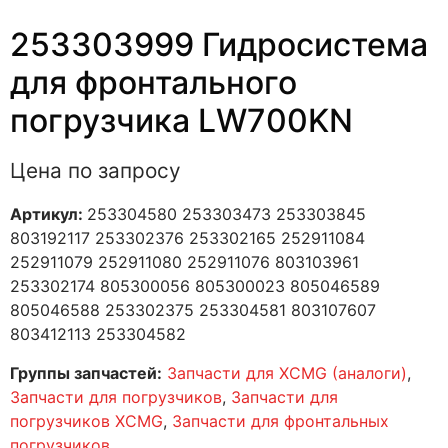
253303999 Гидросистема
для фронтального
погрузчика LW700KN
Цена по запросу
Артикул:
253304580 253303473 253303845
803192117 253302376 253302165 252911084
252911079 252911080 252911076 803103961
253302174 805300056 805300023 805046589
805046588 253302375 253304581 803107607
803412113 253304582
Группы запчастей:
Запчасти для XCMG (аналоги)
,
Запчасти для погрузчиков
,
Запчасти для
погрузчиков XCMG
,
Запчасти для фронтальных
погрузчиков