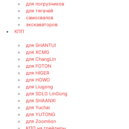
для погрузчиков
для тягачей
самосвалов
экскаваторов
КПП
для SHANTUI
для XCMG
для ChangLin
для FOTON
для HIGER
для HOWO
для Liugong
для SDLG LinGong
для SHAANXI
для Yuchai
для YUTONG
для Zoomlion
КПП на грейдеры