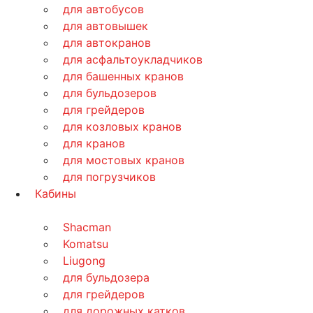
для автобусов
для автовышек
для автокранов
для асфальтоукладчиков
для башенных кранов
для бульдозеров
для грейдеров
для козловых кранов
для кранов
для мостовых кранов
для погрузчиков
Кабины
Shacman
Komatsu
Liugong
для бульдозера
для грейдеров
для дорожных катков