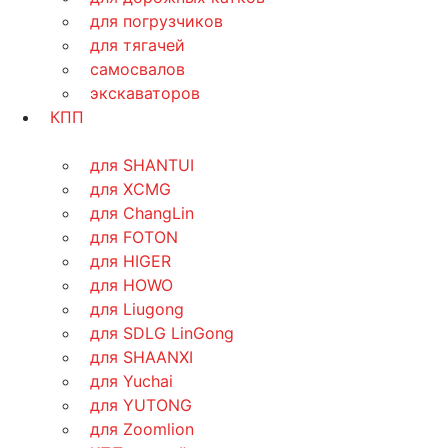
для погрузчиков
для тягачей
самосвалов
экскаваторов
КПП
для SHANTUI
для XCMG
для ChangLin
для FOTON
для HIGER
для HOWO
для Liugong
для SDLG LinGong
для SHAANXI
для Yuchai
для YUTONG
для Zoomlion