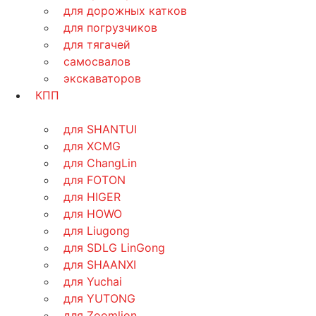
для дорожных катков
для погрузчиков
для тягачей
самосвалов
экскаваторов
КПП
для SHANTUI
для XCMG
для ChangLin
для FOTON
для HIGER
для HOWO
для Liugong
для SDLG LinGong
для SHAANXI
для Yuchai
для YUTONG
для Zoomlion