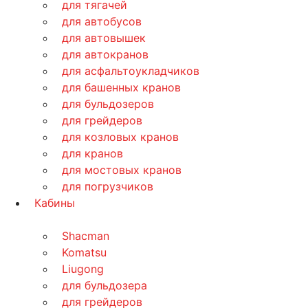
для тягачей
для автобусов
для автовышек
для автокранов
для асфальтоукладчиков
для башенных кранов
для бульдозеров
для грейдеров
для козловых кранов
для кранов
для мостовых кранов
для погрузчиков
Кабины
Shacman
Komatsu
Liugong
для бульдозера
для грейдеров