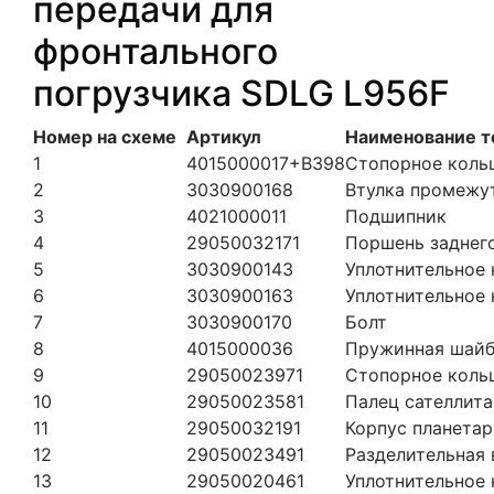
передачи для
фронтального
погрузчика SDLG L956F
Номер на схеме
Артикул
Наименование т
1
4015000017+B398
Стопорное коль
2
3030900168
Втулка промежу
3
4021000011
Подшипник
4
29050032171
Поршень заднег
5
3030900143
Уплотнительное 
6
3030900163
Уплотнительное 
7
3030900170
Болт
8
4015000036
Пружинная шайб
9
29050023971
Стопорное коль
10
29050023581
Палец сателлита
11
29050032191
Корпус планетар
12
29050023491
Разделительная 
13
29050020461
Уплотнительное 