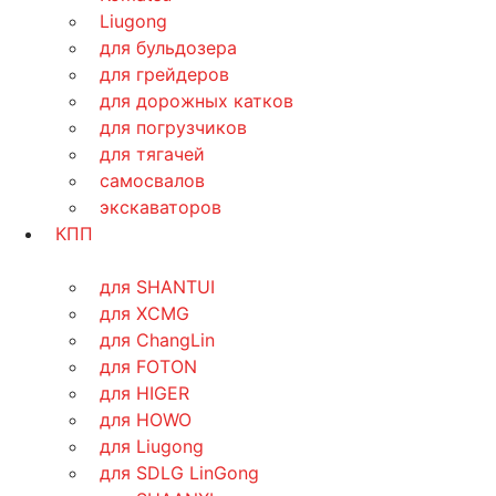
Liugong
для бульдозера
для грейдеров
для дорожных катков
для погрузчиков
для тягачей
самосвалов
экскаваторов
КПП
для SHANTUI
для XCMG
для ChangLin
для FOTON
для HIGER
для HOWO
для Liugong
для SDLG LinGong