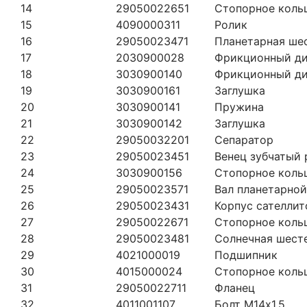
14
29050022651
Стопорное коль
15
4090000311
Ролик
16
29050023471
Планетарная ше
17
2030900028
Фрикционный д
18
3030900140
Фрикционный д
19
3030900161
Заглушка
20
3030900141
Пружина
21
3030900142
Заглушка
22
29050032201
Сепаратор
23
29050023451
Венец зубчатый 
24
3030900156
Стопорное коль
25
29050023571
Вал планетарно
26
29050023431
Корпус сателлит
27
29050022671
Стопорное коль
28
29050023481
Солнечная шест
29
4021000019
Подшипник
30
4015000024
Стопорное коль
31
29050022711
Фланец
32
4011001107
Болт М14х1.5