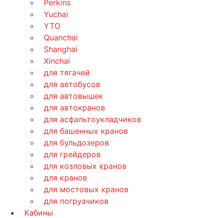
Perkins
Yuchai
YTO
Quanchai
Shanghai
Xinchai
для тягачей
для автобусов
для автовышек
для автокранов
для асфальтоукладчиков
для башенных кранов
для бульдозеров
для грейдеров
для козловых кранов
для кранов
для мостовых кранов
для погрузчиков
Кабины