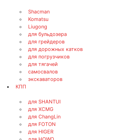
Shacman
Komatsu
Liugong
для бульдозера
для грейдеров
для дорожных катков
для погрузчиков
для тягачей
самосвалов
экскаваторов
КПП
для SHANTUI
для XCMG
для ChangLin
для FOTON
для HIGER
для HOWO