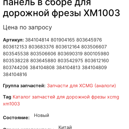
панель в сборе для
дорожной фрезы XM1003
Цена по запросу
Артикул:
384104814 801904165 803645976
803612153 803683376 803612164 803506607
803545538 803506606 803690319 800105980
803538228 803645880 803542975 803612160
803744206 384104808 384104813 384104809
384104816
Группа запчастей:
Запчасти для XCMG (аналоги)
Tag
Каталог запчастей для дорожной фрезы xcmg
xm1003
Новый
Состояние
Китай