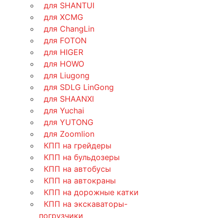
для SHANTUI
для XCMG
для ChangLin
для FOTON
для HIGER
для HOWO
для Liugong
для SDLG LinGong
для SHAANXI
для Yuchai
для YUTONG
для Zoomlion
КПП на грейдеры
КПП на бульдозеры
КПП на автобусы
КПП на автокраны
КПП на дорожные катки
КПП на экскаваторы-
погрузчики