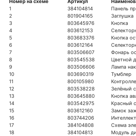
Номер на схеме
Артикул
Наименов
1
384104814
Панель п
2
801904165
Заглушка
3
803645976
Кнопка
4
803612153
Селектор
5
803683376
Кнопка ос
6
803612164
Селектор
7
803506607
Фонарь о
8
803545538
Цветной 
9
803506606
Лампа на
10
803690319
Тумблер
11
800105980
Контролл
12
803538228
Зелёный 
13
803645880
Кнопка ав
14
803542975
Красный 
15
803612160
Замок за
16
803744206
Интеллект
17
384104808
Схема эл
18
384104813
Модуль д