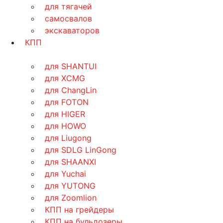
для тягачей
самосвалов
экскаваторов
КПП
для SHANTUI
для XCMG
для ChangLin
для FOTON
для HIGER
для HOWO
для Liugong
для SDLG LinGong
для SHAANXI
для Yuchai
для YUTONG
для Zoomlion
КПП на грейдеры
КПП на бульдозеры