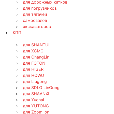
для дорожных катков
для погрузчиков
для тягачей
самосвалов
экскаваторов
КПП
для SHANTUI
для XCMG
для ChangLin
для FOTON
для HIGER
для HOWO
для Liugong
для SDLG LinGong
для SHAANXI
для Yuchai
для YUTONG
для Zoomlion