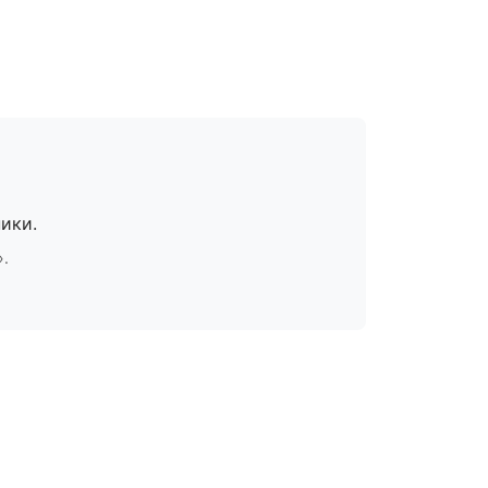
ики.
».