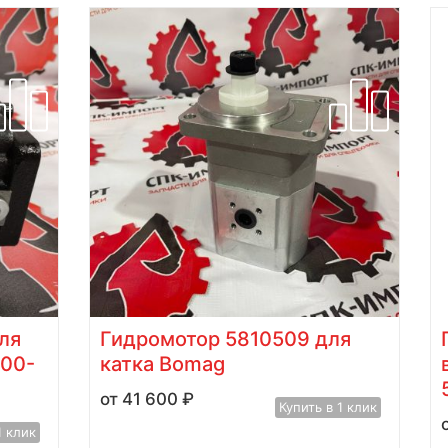
ля
Гидромотор 5810509 для
900-
катка Bomag
41 600
₽
Купить в 1 клик
1 клик