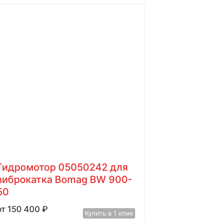
Гидромотор 05050242 для
виброкатка Bomag BW 900-
50
150 400
₽
Купить в 1 клик