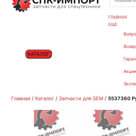
ГЛАВНАЯ
ЕЩЕ
вопр
возв
КАТАЛОГ
гаран
акци
эксп
Главная
/
Каталог
/
Запчасти для SEM
/
5537360 Ру