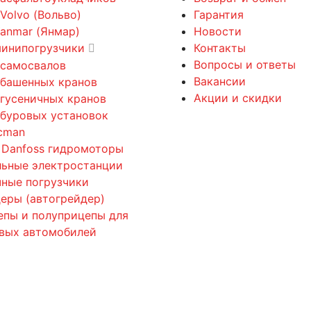
 Volvo (Вольво)
Гарантия
Yanmar (Янмар)
Новости
минипогрузчики
Контакты
Вопросы и ответы
 самосвалов
Вакансии
 башенных кранов
Акции и скидки
 гусеничных кранов
 буровых установок
cman
 Danfoss гидромоторы
льные электростанции
ные погрузчики
еры (автогрейдер)
епы и полуприцепы для
овых автомобилей