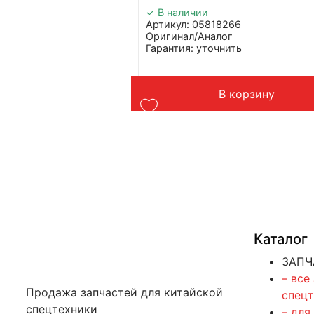
✓ В наличии
9
Артикул: 05818266
Оригинал/Аналог
ь
Гарантия: уточнить
ynapac
Производитель: Poclain
Страна: Китай
 BW 900-50
Подходит: Bomag BW 900-50
орзину
В корзину
Вес: 9 кг
Каталог
ЗАПЧ
– все
Продажа запчастей для китайской
спец
спецтехники
– для