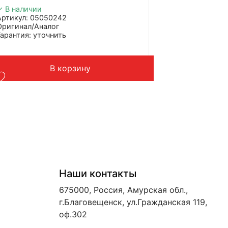
✓ В наличии
Артикул: 05050242
Оригинал/Аналог
Гарантия: уточнить
Производитель: Parker
Страна: Китай
Подходит: Bomag BW 900-50
В корзину
Вес: 17 кг
Наши контакты
675000, Россия, Амурская обл.,
г.Благовещенск, ул.Гражданская 119,
оф.302