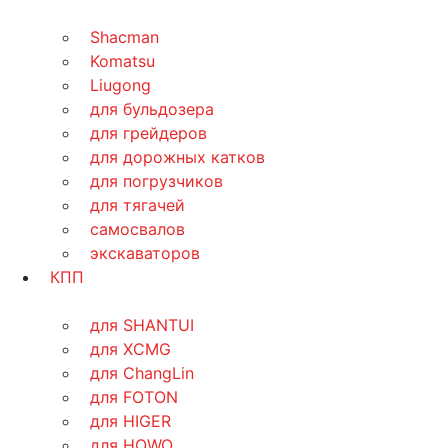
Shacman
Komatsu
Liugong
для бульдозера
для грейдеров
для дорожных катков
для погрузчиков
для тягачей
самосвалов
экскаваторов
КПП
для SHANTUI
для XCMG
для ChangLin
для FOTON
для HIGER
для HOWO