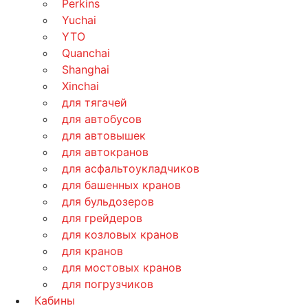
Perkins
Yuchai
YTO
Quanchai
Shanghai
Xinchai
для тягачей
для автобусов
для автовышек
для автокранов
для асфальтоукладчиков
для башенных кранов
для бульдозеров
для грейдеров
для козловых кранов
для кранов
для мостовых кранов
для погрузчиков
Кабины