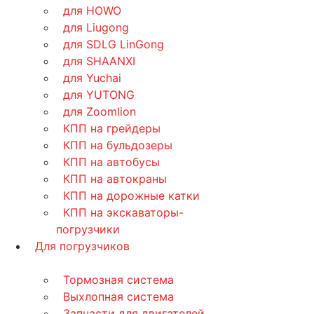
для HOWO
для Liugong
для SDLG LinGong
для SHAANXI
для Yuchai
для YUTONG
для Zoomlion
КПП на грейдеры
КПП на бульдозеры
КПП на автобусы
КПП на автокраны
КПП на дорожные катки
КПП на экскаваторы-
погрузчики
Для погрузчиков
Тормозная система
Выхлопная система
Запчасти для двигателей