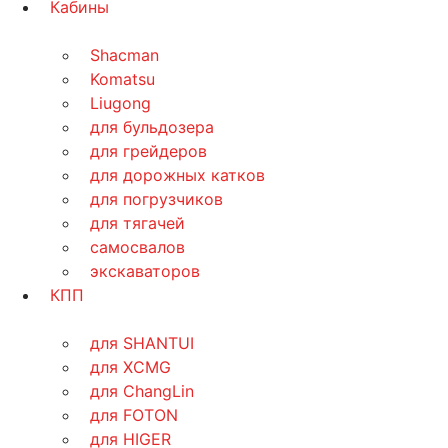
Кабины
Shacman
Komatsu
Liugong
для бульдозера
для грейдеров
для дорожных катков
для погрузчиков
для тягачей
самосвалов
экскаваторов
КПП
для SHANTUI
для XCMG
для ChangLin
для FOTON
для HIGER