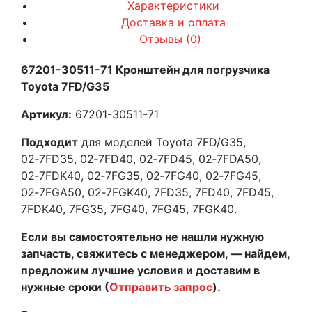
Характеристики
Доставка и оплата
Отзывы (0)
67201-30511-71 Кронштейн для погрузчика
Toyota 7FD/G35
Артикул:
67201-30511-71
Подходит
для моделей Toyota 7FD/G35,
02‑7FD35, 02‑7FD40, 02‑7FD45, 02‑7FDA50,
02‑7FDK40, 02‑7FG35, 02‑7FG40, 02‑7FG45,
02‑7FGA50, 02‑7FGK40, 7FD35, 7FD40, 7FD45,
7FDK40, 7FG35, 7FG40, 7FG45, 7FGK40.
Если вы самостоятельно не нашли нужную
запчасть, свяжитесь с менеджером, — найдем,
предложим лучшие условия и доставим в
нужные сроки (
Отправить запрос
).