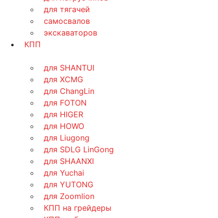
для тягачей
самосвалов
экскаваторов
КПП
для SHANTUI
для XCMG
для ChangLin
для FOTON
для HIGER
для HOWO
для Liugong
для SDLG LinGong
для SHAANXI
для Yuchai
для YUTONG
для Zoomlion
КПП на грейдеры