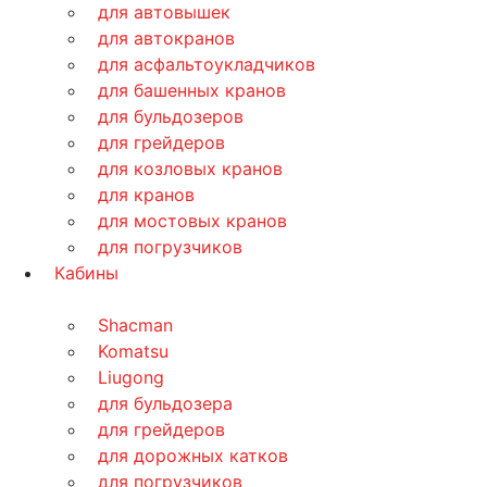
для автовышек
для автокранов
для асфальтоукладчиков
для башенных кранов
для бульдозеров
для грейдеров
для козловых кранов
для кранов
для мостовых кранов
для погрузчиков
Кабины
Shacman
Komatsu
Liugong
для бульдозера
для грейдеров
для дорожных катков
для погрузчиков