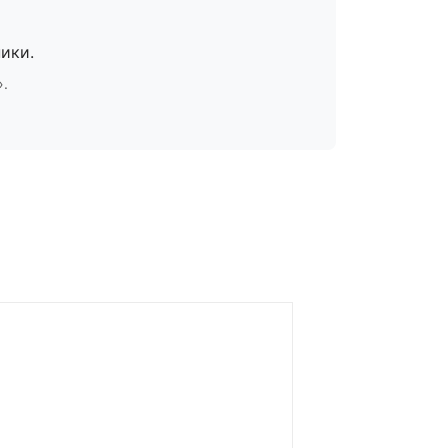
ики.
».