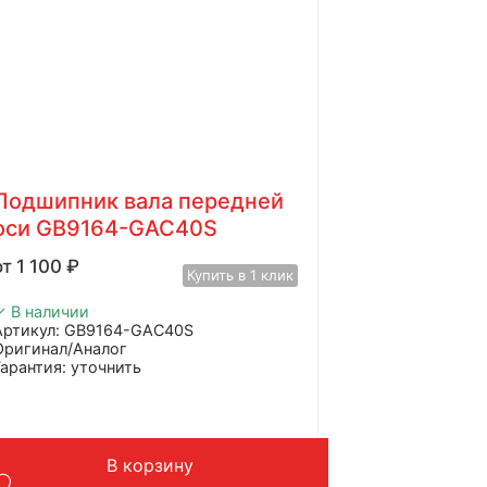
Подшипник вала передней
оси GB9164-GAC40S
1 100
₽
Купить в 1 клик
✓ В наличии
Артикул: GB9164-GAC40S
Оригинал/Аналог
Гарантия: уточнить
Производитель: Advanced
Страна: Китай
Применение: грейдер
Вес: до 1 кг
В корзину