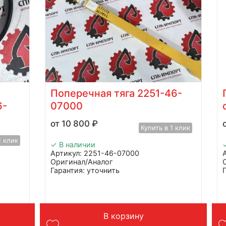
Поперечная тяга 2251-46-
6-
07000
10 800
₽
Купить в 1 клик
1 клик
✓ В наличии
Артикул: 2251-46-07000
Оригинал/Аналог
Гарантия: уточнить
Производитель: Advanced
Страна: Китай
Применение: грейдер
В корзину