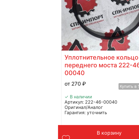
 2251-46-
Уплотнительное кольцо
ейдера Shantui
переднего моста 222-4
00040
Купить в 1 клик
270
₽
Купить в 
-10000
✓ В наличии
Артикул: 222-46-00040
ь
Оригинал/Аналог
dvanced
Гарантия: уточнить
Производитель: Advanced
ер Shantui
Страна: Китай
Применение: грейдер
орзину
В корзину
Вес: до 1 кг