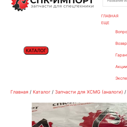
ГЛАВНАЯ
ЕЩЕ
вопр
возв
КАТАЛОГ
гаран
акци
эксп
Главная
/
Каталог
/
Запчасти для XCMG (аналоги)