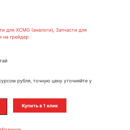
ти для XCMG (аналоги)
,
Запчасти для
и на грейдер
тай
курсом рубля, точную цену уточняйте у
Купить в 1 клик
збранное