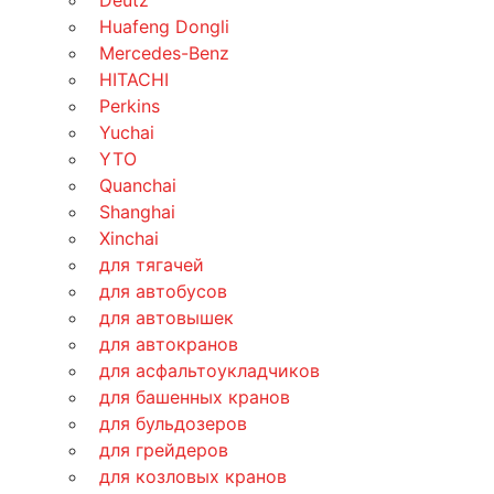
Deutz
Huafeng Dongli
Mercedes-Benz
HITACHI
Perkins
Yuchai
YTO
Quanchai
Shanghai
Xinchai
для тягачей
для автобусов
для автовышек
для автокранов
для асфальтоукладчиков
для башенных кранов
для бульдозеров
для грейдеров
для козловых кранов