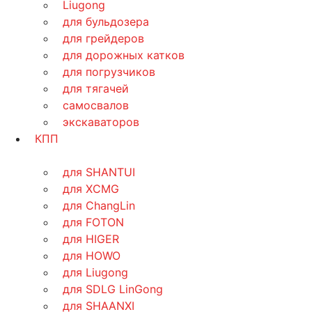
Liugong
для бульдозера
для грейдеров
для дорожных катков
для погрузчиков
для тягачей
самосвалов
экскаваторов
КПП
для SHANTUI
для XCMG
для ChangLin
для FOTON
для HIGER
для HOWO
для Liugong
для SDLG LinGong
для SHAANXI