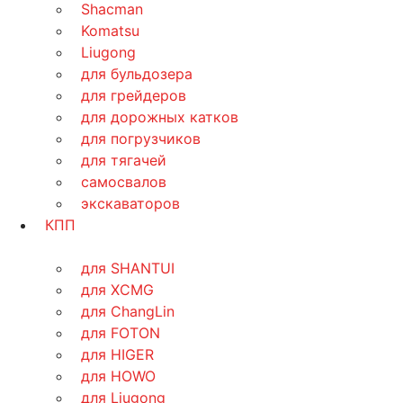
Shacman
Komatsu
Liugong
для бульдозера
для грейдеров
для дорожных катков
для погрузчиков
для тягачей
самосвалов
экскаваторов
КПП
для SHANTUI
для XCMG
для ChangLin
для FOTON
для HIGER
для HOWO
для Liugong