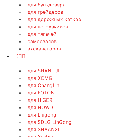
для бульдозера
для грейдеров
для дорожных катков
для погрузчиков
для тягачей
самосвалов
экскаваторов
КПП
для SHANTUI
для XCMG
для ChangLin
для FOTON
для HIGER
для HOWO
для Liugong
для SDLG LinGong
для SHAANXI
для Yuchai