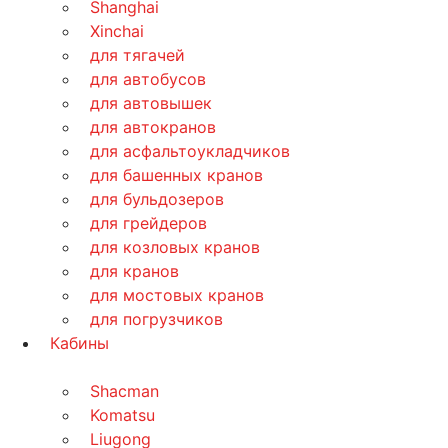
Shanghai
Xinchai
для тягачей
для автобусов
для автовышек
для автокранов
для асфальтоукладчиков
для башенных кранов
для бульдозеров
для грейдеров
для козловых кранов
для кранов
для мостовых кранов
для погрузчиков
Кабины
Shacman
Komatsu
Liugong