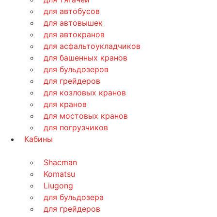
для автобусов
для автовышек
для автокранов
для асфальтоукладчиков
для башенных кранов
для бульдозеров
для грейдеров
для козловых кранов
для кранов
для мостовых кранов
для погрузчиков
Кабины
Shacman
Komatsu
Liugong
для бульдозера
для грейдеров