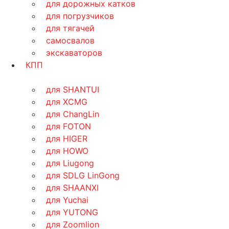
для дорожных катков
для погрузчиков
для тягачей
самосвалов
экскаваторов
КПП
для SHANTUI
для XCMG
для ChangLin
для FOTON
для HIGER
для HOWO
для Liugong
для SDLG LinGong
для SHAANXI
для Yuchai
для YUTONG
для Zoomlion