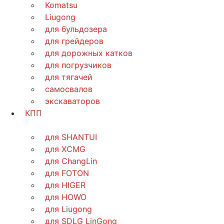
Komatsu
Liugong
для бульдозера
для грейдеров
для дорожных катков
для погрузчиков
для тягачей
самосвалов
экскаваторов
КПП
для SHANTUI
для XCMG
для ChangLin
для FOTON
для HIGER
для HOWO
для Liugong
для SDLG LinGong