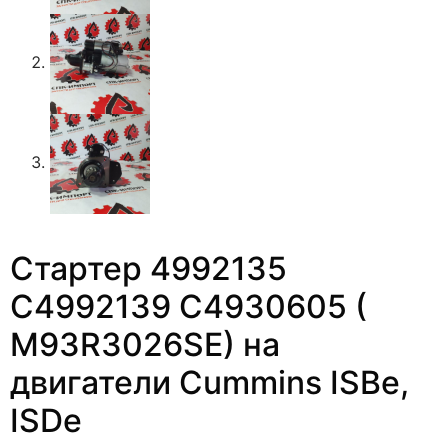
Стартер 4992135
C4992139 C4930605 (​
M93R3026SE) на
двигатели Cummins ISBe,
ISDe