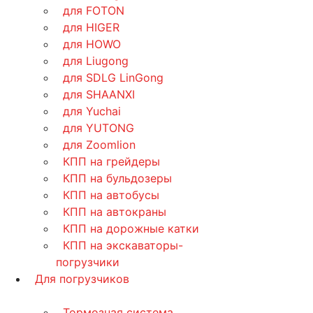
для FOTON
для HIGER
для HOWO
для Liugong
для SDLG LinGong
для SHAANXI
для Yuchai
для YUTONG
для Zoomlion
КПП на грейдеры
КПП на бульдозеры
КПП на автобусы
КПП на автокраны
КПП на дорожные катки
КПП на экскаваторы-
погрузчики
Для погрузчиков
Тормозная система