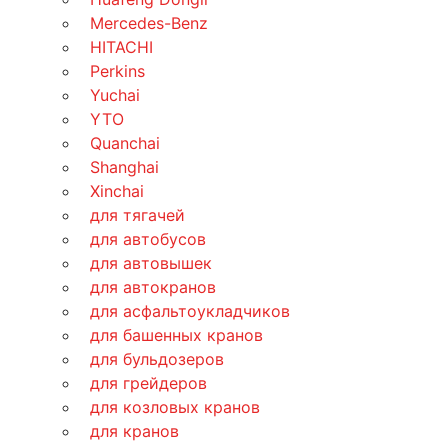
Mercedes-Benz
HITACHI
Perkins
Yuchai
YTO
Quanchai
Shanghai
Xinchai
для тягачей
для автобусов
для автовышек
для автокранов
для асфальтоукладчиков
для башенных кранов
для бульдозеров
для грейдеров
для козловых кранов
для кранов