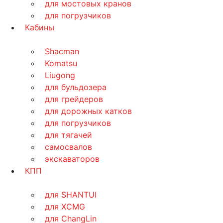
для мостовых кранов
для погрузчиков
Кабины
Shacman
Komatsu
Liugong
для бульдозера
для грейдеров
для дорожных катков
для погрузчиков
для тягачей
самосвалов
экскаваторов
КПП
для SHANTUI
для XCMG
для ChangLin