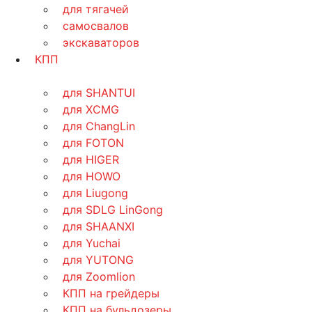
для тягачей
самосвалов
экскаваторов
КПП
для SHANTUI
для XCMG
для ChangLin
для FOTON
для HIGER
для HOWO
для Liugong
для SDLG LinGong
для SHAANXI
для Yuchai
для YUTONG
для Zoomlion
КПП на грейдеры
КПП на бульдозеры