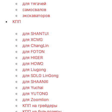
для тягачей
самосвалов
экскаваторов
КПП
для SHANTUI
для XCMG
для ChangLin
для FOTON
для HIGER
для HOWO
для Liugong
для SDLG LinGong
для SHAANXI
для Yuchai
для YUTONG
для Zoomlion
КПП на грейдеры
КПП на бульдозеры