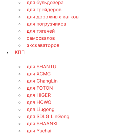
для бульдозера
для грейдеров
для дорожных катков
для погрузчиков
для тягачей
самосвалов
экскаваторов
КПП
для SHANTUI
для XCMG
для ChangLin
для FOTON
для HIGER
для HOWO
для Liugong
для SDLG LinGong
для SHAANXI
для Yuchai