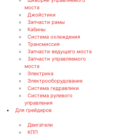
Шкворни управляемого
моста
Джойстики
Запчасти рамы
Кабины
Система охлаждения
Трансмиссия
Запчасти ведущего моста
Запчасти управляемого
моста
Электрика
Электрооборудование
Система гидравлики
Система рулевого
управления
Для грейдеров
Двигатели
КПП