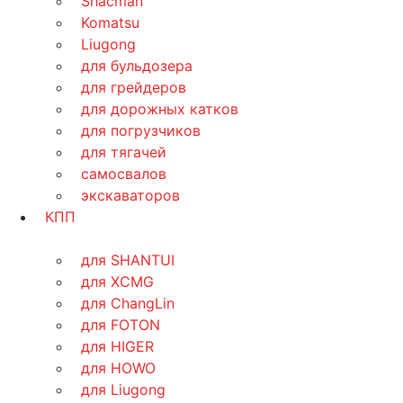
Shacman
Komatsu
Liugong
для бульдозера
для грейдеров
для дорожных катков
для погрузчиков
для тягачей
самосвалов
экскаваторов
КПП
для SHANTUI
для XCMG
для ChangLin
для FOTON
для HIGER
для HOWO
для Liugong