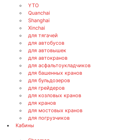
YTO
Quanchai
Shanghai
Xinchai
для тягачей
для автобусов
для автовышек
для автокранов
для асфальтоукладчиков
для башенных кранов
для бульдозеров
для грейдеров
для козловых кранов
для кранов
для мостовых кранов
для погрузчиков
Кабины