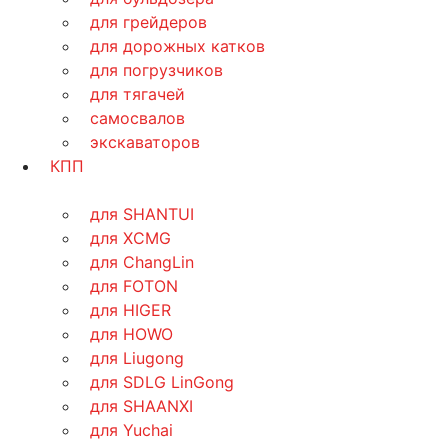
для грейдеров
для дорожных катков
для погрузчиков
для тягачей
самосвалов
экскаваторов
КПП
для SHANTUI
для XCMG
для ChangLin
для FOTON
для HIGER
для HOWO
для Liugong
для SDLG LinGong
для SHAANXI
для Yuchai