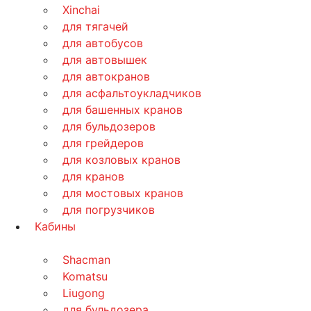
Xinchai
для тягачей
для автобусов
для автовышек
для автокранов
для асфальтоукладчиков
для башенных кранов
для бульдозеров
для грейдеров
для козловых кранов
для кранов
для мостовых кранов
для погрузчиков
Кабины
Shacman
Komatsu
Liugong
для бульдозера