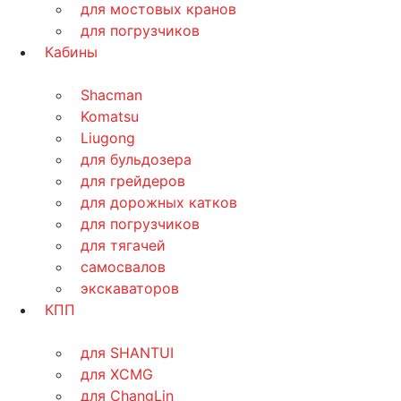
для мостовых кранов
для погрузчиков
Кабины
Shacman
Komatsu
Liugong
для бульдозера
для грейдеров
для дорожных катков
для погрузчиков
для тягачей
самосвалов
экскаваторов
КПП
для SHANTUI
для XCMG
для ChangLin