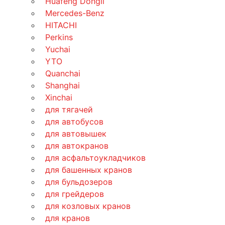
Huafeng Dongli
Mercedes-Benz
HITACHI
Perkins
Yuchai
YTO
Quanchai
Shanghai
Xinchai
для тягачей
для автобусов
для автовышек
для автокранов
для асфальтоукладчиков
для башенных кранов
для бульдозеров
для грейдеров
для козловых кранов
для кранов