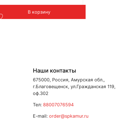
Применение: грейдер
Вес: до 1 кг
В корзину
Наши контакты
675000, Россия, Амурская обл.,
г.Благовещенск, ул.Гражданская 119,
оф.302
Тел:
88007076594
E-mail:
order@spkamur.ru