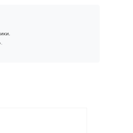
ики.
».