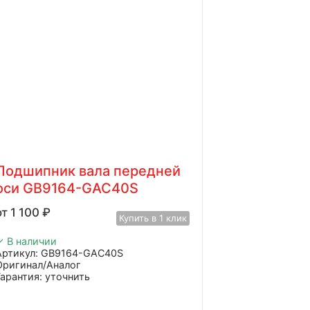
Подшипник вала передней
оси GB9164-GAC40S
1 100
₽
Купить в 1 клик
✓ В наличии
Артикул: GB9164-GAC40S
Оригинал/Аналог
Гарантия: уточнить
Производитель: Advanced
Страна: Китай