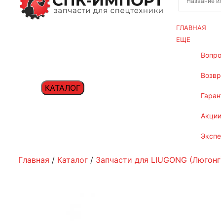
ГЛАВНАЯ
ЕЩЕ
вопр
возв
КАТАЛОГ
гаран
акци
эксп
Главная
/
Каталог
/
Запчасти для LIUGONG (Люгонг