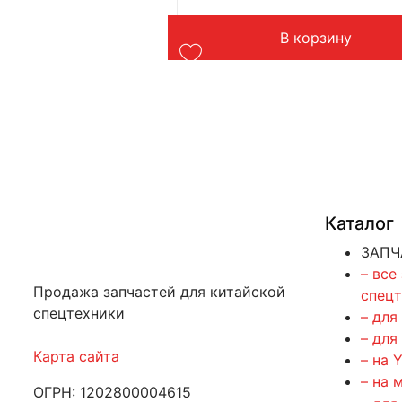
ер Shantui
Страна: Китай
Применение: грейдер
орзину
В корзину
Вес: до 1 кг
Каталог
ЗАПЧ
– все
Продажа запчастей для китайской
спец
спецтехники
– для
– для
Карта сайта
– на 
– на 
ОГРН: 1202800004615