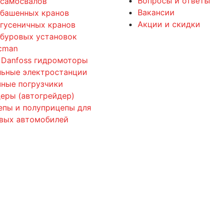
Вопросы и ответы
 самосвалов
Вакансии
 башенных кранов
Акции и скидки
 гусеничных кранов
 буровых установок
cman
 Danfoss гидромоторы
льные электростанции
ные погрузчики
еры (автогрейдер)
епы и полуприцепы для
овых автомобилей