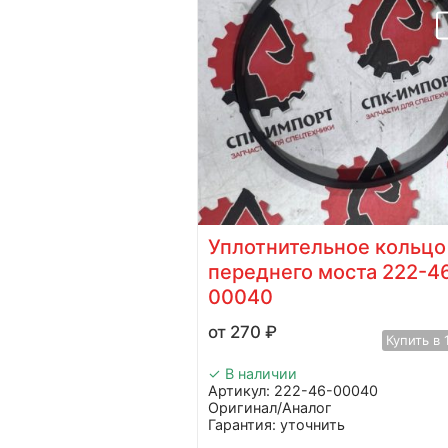
 2251-46-
Уплотнительное кольцо
ейдера Shantui
переднего моста 222-4
00040
Купить в 1 клик
270
₽
Купить в 
-10000
✓ В наличии
Артикул: 222-46-00040
ь
Оригинал/Аналог
dvanced
Гарантия: уточнить
Производитель: Advanced