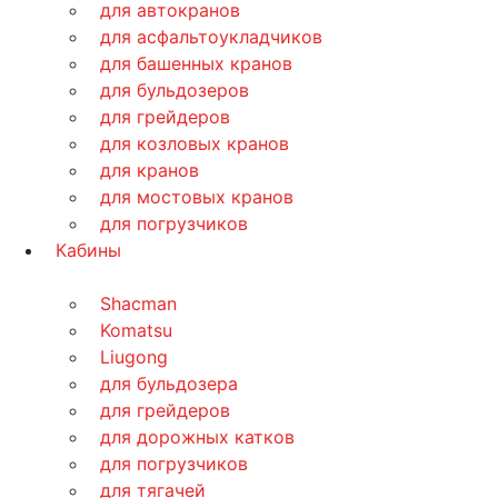
для автокранов
для асфальтоукладчиков
для башенных кранов
для бульдозеров
для грейдеров
для козловых кранов
для кранов
для мостовых кранов
для погрузчиков
Кабины
Shacman
Komatsu
Liugong
для бульдозера
для грейдеров
для дорожных катков
для погрузчиков
для тягачей