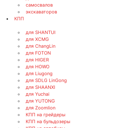
самосвалов
экскаваторов
КПП
для SHANTUI
для XCMG
для ChangLin
для FOTON
для HIGER
для HOWO
для Liugong
для SDLG LinGong
для SHAANXI
для Yuchai
для YUTONG
для Zoomlion
КПП на грейдеры
КПП на бульдозеры