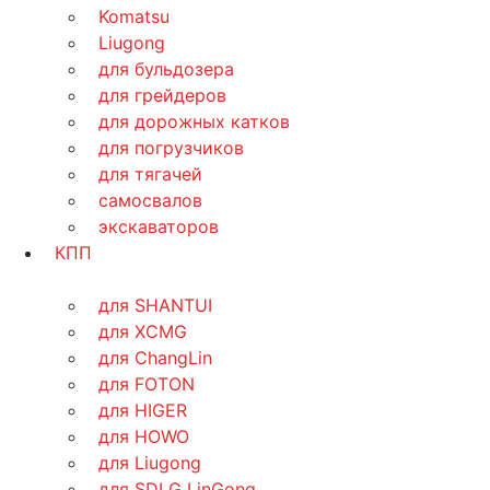
Komatsu
Liugong
для бульдозера
для грейдеров
для дорожных катков
для погрузчиков
для тягачей
самосвалов
экскаваторов
КПП
для SHANTUI
для XCMG
для ChangLin
для FOTON
для HIGER
для HOWO
для Liugong
для SDLG LinGong