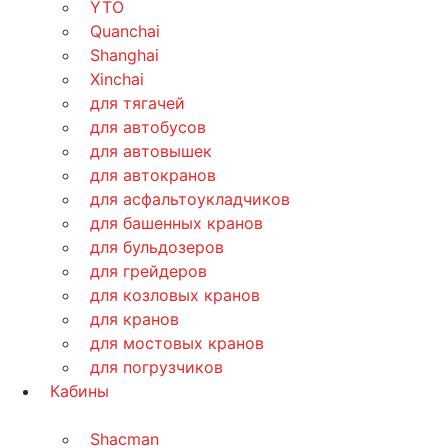
YTO
Quanchai
Shanghai
Xinchai
для тягачей
для автобусов
для автовышек
для автокранов
для асфальтоукладчиков
для башенных кранов
для бульдозеров
для грейдеров
для козловых кранов
для кранов
для мостовых кранов
для погрузчиков
Кабины
Shacman