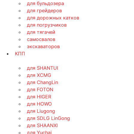
для бульдозера
для грейдеров
для дорожных катков
для погрузчиков
для тягачей
самосвалов
экскаваторов
КПП
для SHANTUI
для XCMG
для ChangLin
для FOTON
для HIGER
для HOWO
для Liugong
для SDLG LinGong
для SHAANXI
для Yuchai