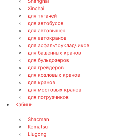
Shanghai
Xinchai
для тягачей
для автобусов
для автовышек
для автокранов
для асфальтоукладчиков
для башенных кранов
для бульдозеров
для грейдеров
для козловых кранов
для кранов
для мостовых кранов
для погрузчиков
Кабины
Shacman
Komatsu
Liugong