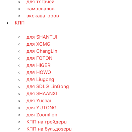
для тягачей
самосвалов
экскаваторов
КПП
для SHANTUI
для XCMG
для ChangLin
для FOTON
для HIGER
для HOWO
для Liugong
для SDLG LinGong
для SHAANXI
для Yuchai
для YUTONG
для Zoomlion
КПП на грейдеры
КПП на бульдозеры