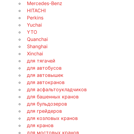
Mercedes-Benz
HITACHI
Perkins
Yuchai
YTO
Quanchai
Shanghai
Xinchai
для тягачей
для автобусов
для автовышек
для автокранов
для асфальтоукладчиков
для башенных кранов
для бульдозеров
для грейдеров
для козловых кранов
для кранов
для мостовых кранов