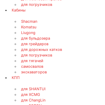
для погрузчиков
Кабины
Shacman
Komatsu
Liugong
для бульдозера
для грейдеров
для дорожных катков
для погрузчиков
для тягачей
самосвалов
экскаваторов
КПП
для SHANTUI
для XCMG
для ChangLin