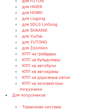
для FOTON
для HIGER
для HOWO
для Liugong
для SDLG LinGong
для SHAANXI
для Yuchai
для YUTONG
для Zoomlion
КПП на грейдеры
КПП на бульдозеры
КПП на автобусы
КПП на автокраны
КПП на дорожные катки
КПП на экскаваторы-
погрузчики
Для погрузчиков
Тормозная система