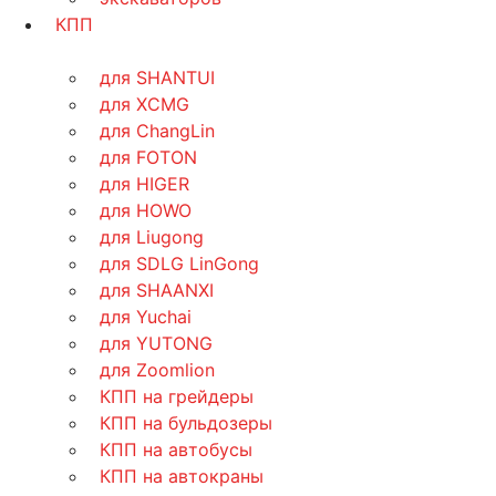
КПП
для SHANTUI
для XCMG
для ChangLin
для FOTON
для HIGER
для HOWO
для Liugong
для SDLG LinGong
для SHAANXI
для Yuchai
для YUTONG
для Zoomlion
КПП на грейдеры
КПП на бульдозеры
КПП на автобусы
КПП на автокраны