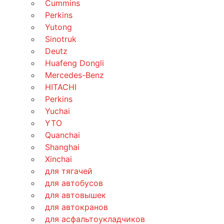
Cummins
Perkins
Yutong
Sinotruk
Deutz
Huafeng Dongli
Mercedes-Benz
HITACHI
Perkins
Yuchai
YTO
Quanchai
Shanghai
Xinchai
для тягачей
для автобусов
для автовышек
для автокранов
для асфальтоукладчиков