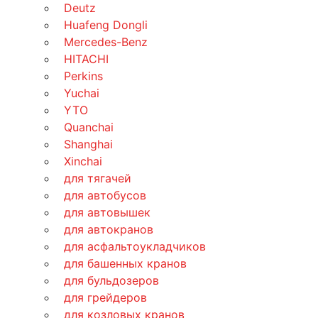
Deutz
Huafeng Dongli
Mercedes-Benz
HITACHI
Perkins
Yuchai
YTO
Quanchai
Shanghai
Xinchai
для тягачей
для автобусов
для автовышек
для автокранов
для асфальтоукладчиков
для башенных кранов
для бульдозеров
для грейдеров
для козловых кранов