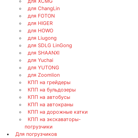
для XCMG
для ChangLin
для FOTON
для HIGER
для HOWO
для Liugong
для SDLG LinGong
для SHAANXI
для Yuchai
для YUTONG
для Zoomlion
КПП на грейдеры
КПП на бульдозеры
КПП на автобусы
КПП на автокраны
КПП на дорожные катки
КПП на экскаваторы-
погрузчики
Для погрузчиков