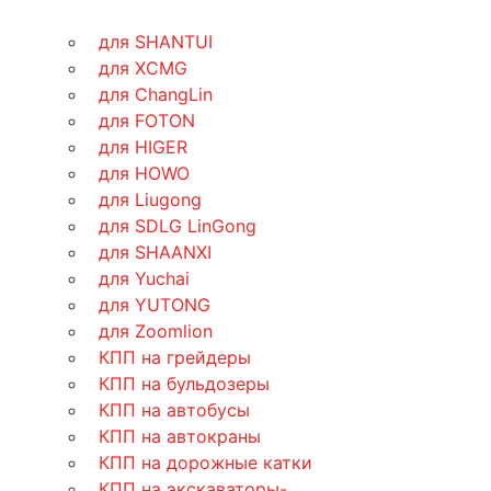
для SHANTUI
для XCMG
для ChangLin
для FOTON
для HIGER
для HOWO
для Liugong
для SDLG LinGong
для SHAANXI
для Yuchai
для YUTONG
для Zoomlion
КПП на грейдеры
КПП на бульдозеры
КПП на автобусы
КПП на автокраны
КПП на дорожные катки
КПП на экскаваторы-