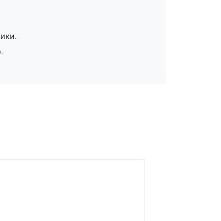
ики.
».