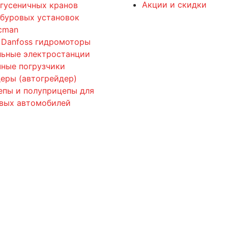
Акции и скидки
 гусеничных кранов
 буровых установок
cman
 Danfoss гидромоторы
льные электростанции
ные погрузчики
еры (автогрейдер)
епы и полуприцепы для
овых автомобилей