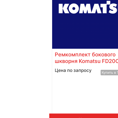
вой Komatsu
Ремкомплект бокового
)
шкворня Komatsu FD20
у
Цена по запросу
Купить в 1 клик
Купить в 