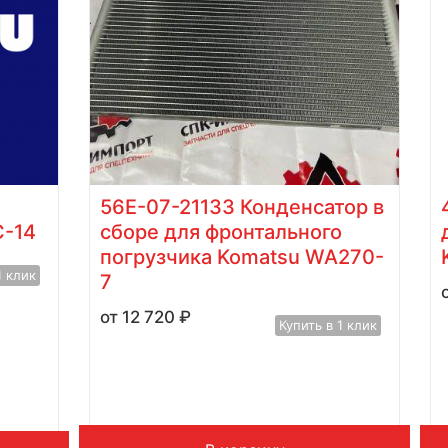
56E-07-21133 Конденсатор в
C-14
сборе для фронтального
погрузчика Komatsu WA270-
1 клик
7
12 720
₽
Купить в 1 клик