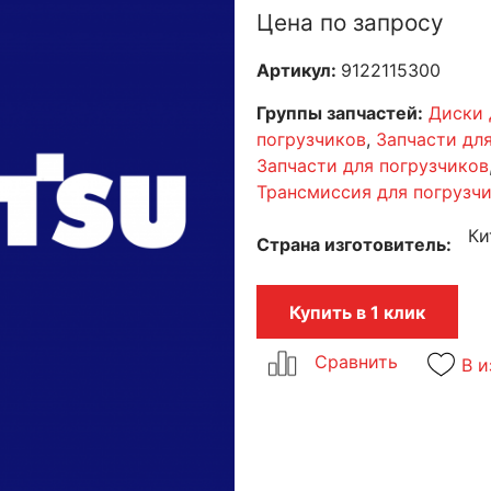
Цена по запросу
Артикул:
9122115300
Группы запчастей:
Диски 
погрузчиков
,
Запчасти дл
Запчасти для погрузчиков
Трансмиссия для погрузч
Ки
Страна изготовитель
Купить в 1 клик
В и