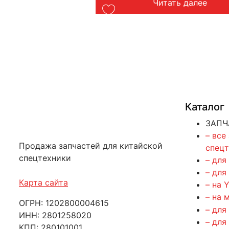
ть далее
Читать далее
Каталог
ЗАПЧ
– все
Продажа запчастей для китайской
спец
спецтехники
– для
– для
Карта сайта
– на 
– на 
ОГРН: 1202800004615
– для
ИНН: 2801258020
– для
КПП: 280101001