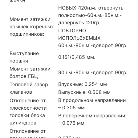
НОВЫХ :120н.м.-отвернуть
полностью-60н.м.-85н.м.-
Момент затяжки
довернуть 120гр
крышек коренных
ПОВТОРНО
подшипников:
ИСПОЛЬЗУЕМЫХ:
60н.м.-80н.м.-доворот 90гр
Выступание
0.151/0.485 мм.
поршня
Момент затяжки
90н.м.-90н.м.-доворот 90гр
болтов ГБЦ
Впускные: 0.254 мм
Тепловой зазор
клапанов
Выпускные: 0.508 мм
В продольном направлении
Отклонение от
– 0.305 мм
плоскостности
головки блока
В поперечном направлении
цилиндров
– 0.076 мм
Отклонение от