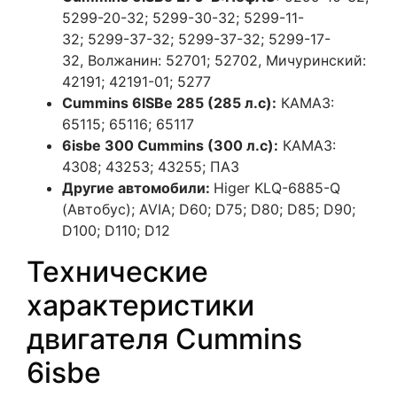
5299-20-32; 5299-30-32; 5299-11-
32; 5299-37-32; 5299-37-32; 5299-17-
32, Волжанин: 52701; 52702, Мичуринский:
42191; 42191-01; 5277
Cummins 6ISBe 285 (285 л.с):
КАМАЗ:
65115; 65116; 65117
6isbe 300 Cummins (300 л.с):
КАМАЗ:
4308; 43253; 43255; ПАЗ
Другие автомобили:
Higer KLQ-6885-Q
(Автобус);
AVIA; D60; D75; D80; D85; D90;
D100; D110; D12
Технические
характеристики
двигателя Cummins
6isbe