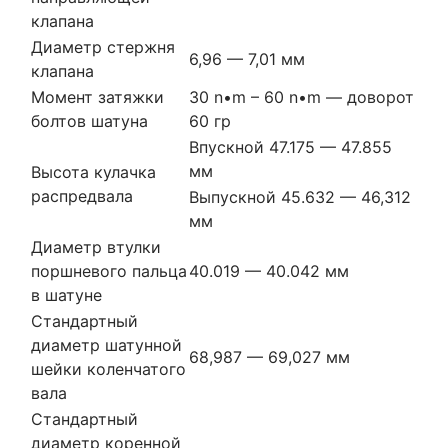
клапана
Диаметр стержня
6,96 — 7,01 мм
клапана
Момент затяжки
30 n•m – 60 n•m — доворот
болтов шатуна
60 гр
Впускной 47.175 — 47.855
мм
Высота кулачка
распредвала
Выпускной 45.632 — 46,312
мм
Диаметр втулки
поршневого пальца
40.019 — 40.042 мм
в шатуне
Стандартный
диаметр шатунной
68,987 — 69,027 мм
шейки коленчатого
вала
Стандартный
диаметр коренной