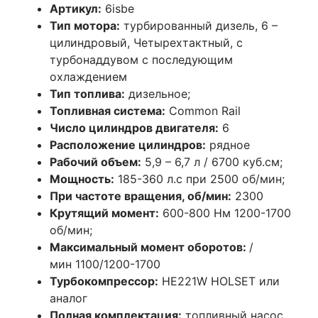
Артикул:
6isbe
Тип мотора:
турбированный дизель, 6 –
цилиндровый, Четырехтактный, с
турбонаддувом с последующим
охлаждением
Тип топлива:
дизельное;
Топливная система:
Common Rail
Число цилиндров двигателя:
6
Расположение цилиндров:
рядное
Рабочий объем:
5,9 – 6,7 л / 6700 куб.см;
Мощность:
185-360 л.с при 2500 об/мин;
При частоте вращения, об/мин:
2300
Крутящий момент:
600-800 Нм 1200-1700
об/мин;
Максимальный момент оборотов:
/
мин 1100/1200-1700
Турбокомпрессор:
HE221W HOLSET или
аналог
Полная комплектация:
топливный насос,