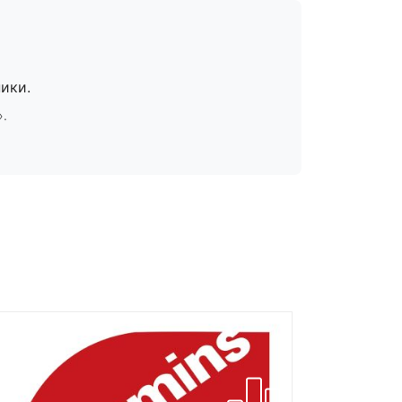
ики.
».