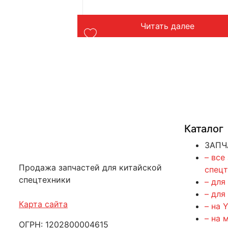
лее
Читать далее
Каталог
ЗАПЧ
– все
Продажа запчастей для китайской
спец
спецтехники
– для
– для
Карта сайта
– на 
– на 
ОГРН: 1202800004615