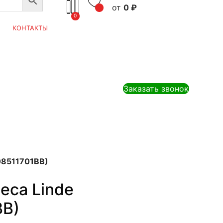
0
₽
0
КОНТАКТЫ
Заказать звонок
08511701BB)
еса Linde
BB)