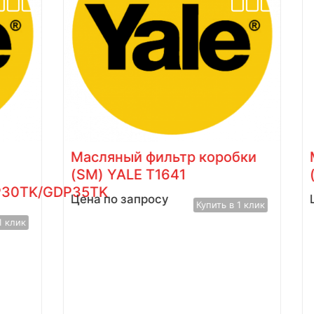
Масляный фильтр коробки
(SM) YALE T1641
P30TK/GDP35TK
Цена по запросу
Купить в 1 клик
1 клик