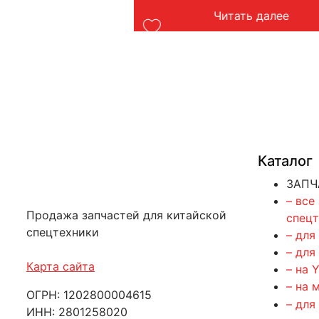
ть далее
Читать далее
Каталог
ЗАПЧ
– все
Продажа запчастей для китайской
спец
спецтехники
– для
– для
Карта сайта
– на 
– на 
ОГРН: 1202800004615
– для
ИНН: 2801258020