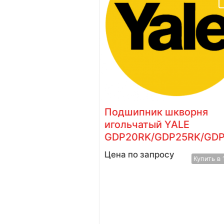
 YALE GLP30TK
Подшипник шкворня
игольчатый YALE
у
Купить в 1 клик
GDP20RK/GDP25RK/GD
Цена по запросу
Купить в 