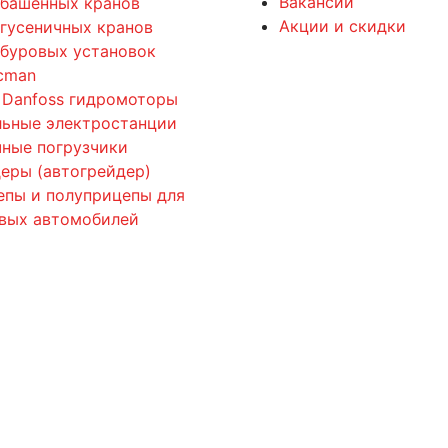
Вакансии
 башенных кранов
Акции и скидки
 гусеничных кранов
 буровых установок
cman
 Danfoss гидромоторы
льные электростанции
ные погрузчики
еры (автогрейдер)
епы и полуприцепы для
овых автомобилей