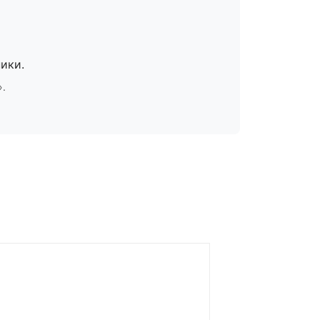
ики.
».