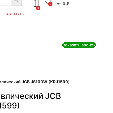
0
₽
0
0
КОНТАКТЫ
Заказать звонок
влический JCB JS160W (KRJ1599)
авлический JCB
1599)