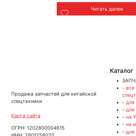
ть далее
Читать далее
Каталог
ЗАПЧ
– все
Продажа запчастей для китайской
спец
спецтехники
– для
– для
Карта сайта
– на 
– на 
ОГРН: 1202800004615
– для
ИНН: 2801258020