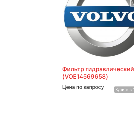
авлический
Фильтр гидравлический
(VOE14569658)
у
Цена по запросу
Купить в 1 клик
Купить в 