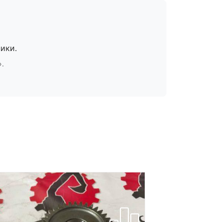
ики.
».